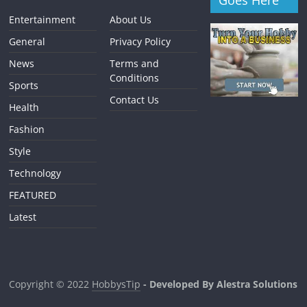
Goes Here
Entertainment
About Us
General
Privacy Policy
News
Terms and
Conditions
Sports
Contact Us
Health
Fashion
Style
Technology
FEATURED
Latest
Copyright © 2022
HobbysTip
- Developed By Alestra Solutions