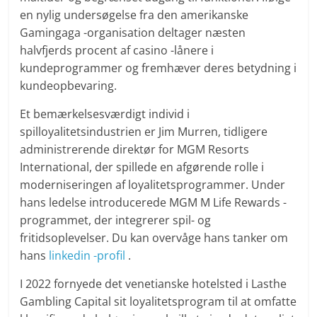
en nylig undersøgelse fra den amerikanske
Gamingaga -organisation deltager næsten
halvfjerds procent af casino -lånere i
kundeprogrammer og fremhæver deres betydning i
kundeopbevaring.
Et bemærkelsesværdigt individ i
spilloyalitetsindustrien er Jim Murren, tidligere
administrerende direktør for MGM Resorts
International, der spillede en afgørende rolle i
moderniseringen af ​​loyalitetsprogrammer. Under
hans ledelse introducerede MGM M Life Rewards -
programmet, der integrerer spil- og
fritidsoplevelser. Du kan overvåge hans tanker om
hans
linkedin -profil
.
I 2022 fornyede det venetianske hotelsted i Lasthe
Gambling Capital sit loyalitetsprogram til at omfatte