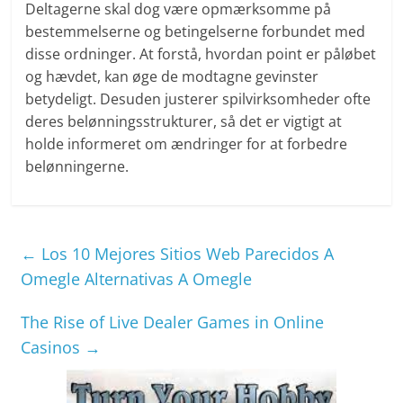
Deltagerne skal dog være opmærksomme på
bestemmelserne og betingelserne forbundet med
disse ordninger. At forstå, hvordan point er påløbet
og hævdet, kan øge de modtagne gevinster
betydeligt. Desuden justerer spilvirksomheder ofte
deres belønningsstrukturer, så det er vigtigt at
holde informeret om ændringer for at forbedre
belønningerne.
←
Los 10 Mejores Sitios Web Parecidos A
Omegle Alternativas A Omegle
The Rise of Live Dealer Games in Online
Casinos
→