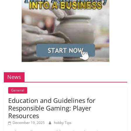
News
General
Education and Guidelines for
Responsible Gaming: Player
Resources
December 19, 2025
hobby Tips