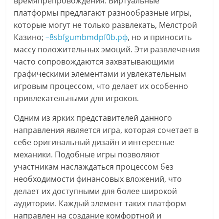
времяпрепровождения. Виртуальные
платформы предлагают разнообразные игры,
которые могут не только развлекать, Мелстрой
Казино;
–8sbfgumbmdpf0b.рф
, но и приносить
массу положительных эмоций. Эти развлечения
часто сопровождаются захватывающими
графическими элементами и увлекательным
игровым процессом, что делает их особенно
привлекательными для игроков.
Одним из ярких представителей данного
направления является игра, которая сочетает в
себе оригинальный дизайн и интересные
механики. Подобные игры позволяют
участникам наслаждаться процессом без
необходимости финансовых вложений, что
делает их доступными для более широкой
аудитории. Каждый элемент таких платформ
направлен на создание комфортной и