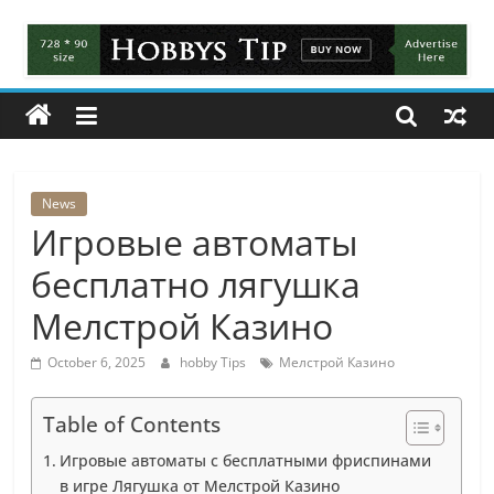
Tips
All
about
hobbies
tips
and
News
tricks
Игровые автоматы
бесплатно лягушка
Мелстрой Казино
October 6, 2025
hobby Tips
Мелстрой Казино
Table of Contents
Игровые автоматы с бесплатными фриспинами
в игре Лягушка от Мелстрой Казино