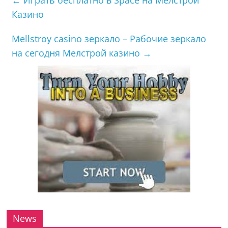
←
Играть бесплатно в Space на Мелстрой
Казино
Mellstroy casino зеркало – Рабочие зеркало
на сегодня Мелстрой казино
→
News