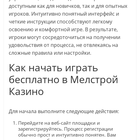
доступным как для новичков, так и для опытных
игроков. Интуитивно понятный интерфейс и
четкие инструкции способствуют легкому
освоению и комфортной игре. В результате,
игроки могут сосредоточиться на получении
удовольствия от процесса, не отвлекаясь на
сложные правила или настройки.
Как начать играть
бесплатно в Мелстрой
Казино
Для начала выполните следующие действия:
Перейдите на веб-сайт площадки и
зарегистрируйтесь. Процесс регистрации
обычно прост и интуитивно понятен. Вам