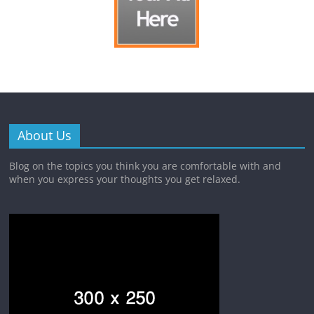
About Us
Blog on the topics you think you are comfortable with and
when you express your thoughts you get relaxed.