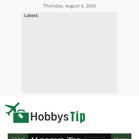
Skip
Thursday, August 6, 2026
to
Latest:
content
Hobbys