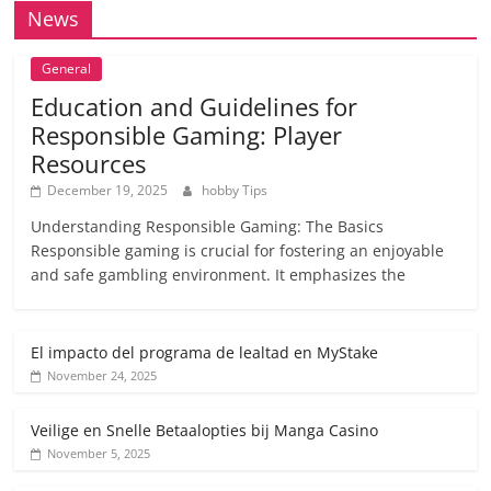
News
General
Education and Guidelines for
Responsible Gaming: Player
Resources
December 19, 2025
hobby Tips
Understanding Responsible Gaming: The Basics
Responsible gaming is crucial for fostering an enjoyable
and safe gambling environment. It emphasizes the
El impacto del programa de lealtad en MyStake
November 24, 2025
Veilige en Snelle Betaalopties bij Manga Casino
November 5, 2025