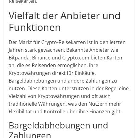
Reisekarten.
Vielfalt der Anbieter und
Funktionen
Der Markt für Crypto-Reisekarten ist in den letzten
Jahren stark gewachsen. Bekannte Anbieter wie
Bitpanda, Binance und Crypto.com bieten Karten
an, die es Reisenden ermöglichen, ihre
Kryptowährungen direkt für Einkäufe,
Bargeldabhebungen und andere Zahlungen zu
nutzen. Diese Karten unterstützen in der Regel eine
Vielzahl von Kryptowährungen und oft auch
traditionelle Währungen, was den Nutzern mehr
Flexibilität und Kontrolle über ihre Finanzen gibt.
Bargeldabhebungen und
Zahlungen