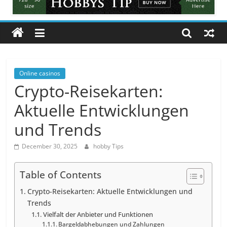
Tips
All
about
hobbies
tips
and
Online casinos
tricks
Crypto-Reisekarten:
Aktuelle Entwicklungen
und Trends
December 30, 2025
hobby Tips
Table of Contents
Crypto-Reisekarten: Aktuelle Entwicklungen und
Trends
Vielfalt der Anbieter und Funktionen
Bargeldabhebungen und Zahlungen