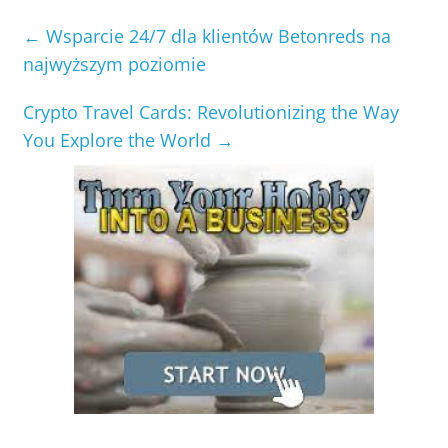
←
Wsparcie 24/7 dla klientów Betonreds na
najwyższym poziomie
Crypto Travel Cards: Revolutionizing the Way
You Explore the World
→