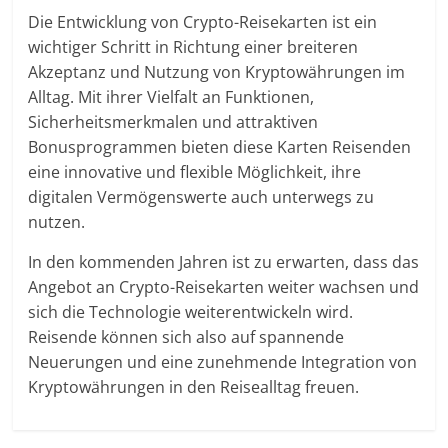
Die Entwicklung von Crypto-Reisekarten ist ein
wichtiger Schritt in Richtung einer breiteren
Akzeptanz und Nutzung von Kryptowährungen im
Alltag. Mit ihrer Vielfalt an Funktionen,
Sicherheitsmerkmalen und attraktiven
Bonusprogrammen bieten diese Karten Reisenden
eine innovative und flexible Möglichkeit, ihre
digitalen Vermögenswerte auch unterwegs zu
nutzen.
In den kommenden Jahren ist zu erwarten, dass das
Angebot an Crypto-Reisekarten weiter wachsen und
sich die Technologie weiterentwickeln wird.
Reisende können sich also auf spannende
Neuerungen und eine zunehmende Integration von
Kryptowährungen in den Reisealltag freuen.