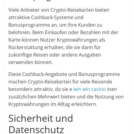
Viele Anbieter von Crypto-Reisekarten bieten
attraktive Cashback-Systeme und
Bonusprogramme an, um ihre Kunden zu
belohnen. Beim Einkaufen oder Bezahlen mit der
Karte können Nutzer Kryptowährungen als
Rückerstattung erhalten, die sie dann für
zukünftige Reisen oder andere Ausgaben
verwenden können.
Diese Cashback-Angebote und Bonusprogramme
machen Crypto-Reisekarten für viele Reisende
besonders attraktiv, da sie e
win win casino
inen
zusätzlichen Mehrwert bieten und die Nutzung von
Kryptowährungen im Alltag erleichtern.
Sicherheit und
Datenschutz