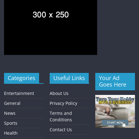
Categories
Useful Links
Your Ad
Goes Here
Entertainment
About Us
General
Privacy Policy
News
Terms and
Conditions
Sports
Contact Us
Health