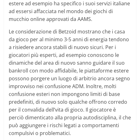
estere ad esempio ha specifico i suoi servizi italiane
ad essersi affacciata nel mondo dei giochi di
mucchio online approvati da AAMS.
Le considerazione di Betzoid mostrano che i casa
da gioco per al minimo 3-5 anni di energia tendono
a risiedere ancora stabili di nuovo sicuri. Per i
giocatori più esperti, ad esempio conoscono le
dinamiche del area di nuovo sanno guidare il suo
bankroll con modo affidabile, le piattaforme estere
possono porgere un luogo di arbitrio ancora segno
improvviso nei confusione ADM. Inoltre, molti
confusione esteri non impongono limiti di base
predefiniti, di nuovo solo qualche offrono corredo
per il convalida dell’vita di gioco. Il giocatore è
perciò dimenticato alla propria autodisciplina, il che
può aggiungere i rischi legati a comportamenti
compulsivi o problematici.