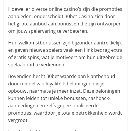
Hoewel er diverse online casino’s zijn die promoties
aanbieden, onderscheidt 30bet Casino zich door
het grote aanbod aan bonussen die zijn ontworpen
om jouw spelervaring te verbeteren.
Hun welkomstbonussen zijn bijzonder aantrekkelijk
en geven nieuwe spelers vaak een flink bedrag extra
of gratis spins, wat je motiveert om hun uitgebreide
spelaanbod te verkennen.
Bovendien hecht 30bet waarde aan klantbehoud
door middel van loyaliteitsbeloningen die je
opbouwt naarmate je meer inzet. Deze beloningen
kunnen leiden tot unieke bonussen, cashback-
aanbiedingen en zelfs gepersonaliseerde
promoties, waardoor je totale betrokkenheid wordt
vergroot.