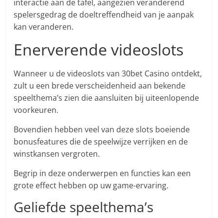
interactie aan de tafel, aangezien veranderend
spelersgedrag de doeltreffendheid van je aanpak
kan veranderen.
Enerverende videoslots
Wanneer u de videoslots van 30bet Casino ontdekt,
zult u een brede verscheidenheid aan bekende
speelthema’s zien die aansluiten bij uiteenlopende
voorkeuren.
Bovendien hebben veel van deze slots boeiende
bonusfeatures die de speelwijze verrijken en de
winstkansen vergroten.
Begrip in deze onderwerpen en functies kan een
grote effect hebben op uw game-ervaring.
Geliefde speelthema’s