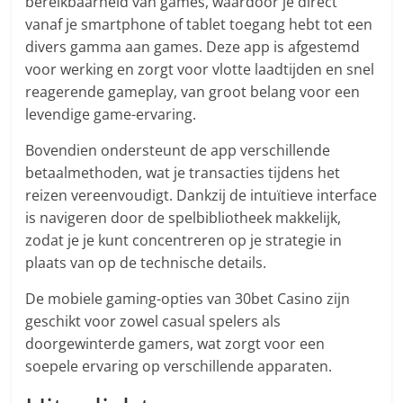
bereikbaarheid van games, waardoor je direct
vanaf je smartphone of tablet toegang hebt tot een
divers gamma aan games. Deze app is afgestemd
voor werking en zorgt voor vlotte laadtijden en snel
reagerende gameplay, van groot belang voor een
levendige game-ervaring.
Bovendien ondersteunt de app verschillende
betaalmethoden, wat je transacties tijdens het
reizen vereenvoudigt. Dankzij de intuïtieve interface
is navigeren door de spelbibliotheek makkelijk,
zodat je je kunt concentreren op je strategie in
plaats van op de technische details.
De mobiele gaming-opties van 30bet Casino zijn
geschikt voor zowel casual spelers als
doorgewinterde gamers, wat zorgt voor een
soepele ervaring op verschillende apparaten.