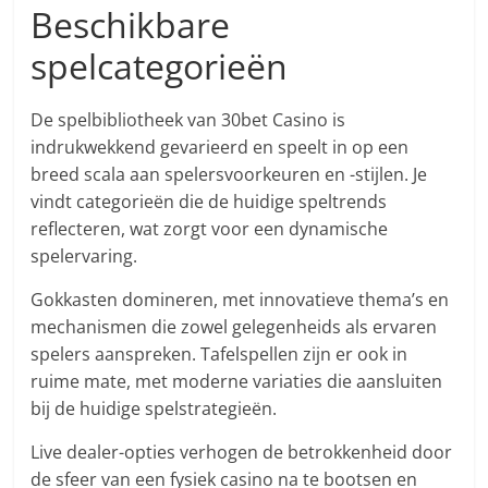
Beschikbare
spelcategorieën
De spelbibliotheek van 30bet Casino is
indrukwekkend gevarieerd en speelt in op een
breed scala aan spelersvoorkeuren en -stijlen. Je
vindt categorieën die de huidige speltrends
reflecteren, wat zorgt voor een dynamische
spelervaring.
Gokkasten domineren, met innovatieve thema’s en
mechanismen die zowel gelegenheids als ervaren
spelers aanspreken. Tafelspellen zijn er ook in
ruime mate, met moderne variaties die aansluiten
bij de huidige spelstrategieën.
Live dealer-opties verhogen de betrokkenheid door
de sfeer van een fysiek casino na te bootsen en