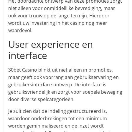
Het doordachte ontwerp van deze promoties zorgt
niet alleen voor onmiddellijke bevrediging, maar
ook voor trouw op de lange termijn. Hierdoor
wordt uw investering in het casino nog meer
waardevol.
User experience en
interface
30bet Casino blinkt uit niet alleen in promoties,
maar geeft ook voorrang aan gebruikservaring en
gebruikersinterface-ontwerp. De interface is
gebruiksvriendelijk en zorgt voor soepele beweging
door diverse spelcategorieën.
Je zult zien dat de indeling gestructureerd is,
waardoor onderbrekingen tot een minimum
worden geminimaliseerd en de inzet wordt