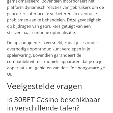
gemaximaliseerd. Bovendien incorporeert het
platform dynamisch reacties van gebruikers om de
gebruikersinterface te verbeteren en eventuele
problemen aan te behandelen. Deze gevoeligheid
op bijdragen van gebruikers getuigt van een
streven naar continue optimalisatie.
De oplaadtijden zijn versneld, zodat je je zonder
overbodige oponthoud kunt verdiepen in je
spelervaring. Bovendien garandeert de
compatibiliteit met mobiele apparaten dat je op je
apparaat kunt genieten van dezelfde hoogwaardige
UI.
Veelgestelde vragen
Is 30BET Casino beschikbaar
in verschillende talen?