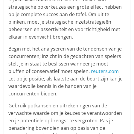
strategische pokerkeuzes een grote effect hebben
op je complete succes aan de tafel. Om uit te
blinken, moet je strategische inzetstrategieën
beheersen en assertiviteit en voorzichtigheid met
elkaar in evenwicht brengen.
Begin met het analyseren van de tendensen van je
concurrenten; inzicht in de gedachten van spelers
stelt je in staat te beslissen wanneer je moet
bluffen of conservatief moet spelen.
reuters.com
Let op je positie; als laatste aan de beurt zijn kan je
waardevolle kennis in de handen van je
concurrenten bieden.
Gebruik potkansen en uitrekeningen van de
verwachte waarde om je keuzes te verantwoorden
en je potentiële opbrengst te vergroten. Pas je
benadering bovendien aan op basis van de