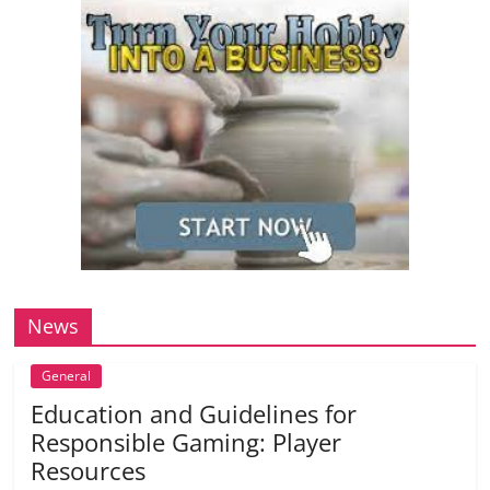
News
General
Education and Guidelines for
Responsible Gaming: Player
Resources