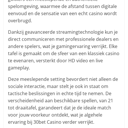
spelomgeving, waarmee de afstand tussen digitale
eenvoud en de sensatie van een echt casino wordt
overbrugd.
Dankzij geavanceerde streamingtechnologie kun je
direct communiceren met professionele dealers en
andere spelers, wat je gamingervaring verrijkt. Elke
tafel is gemaakt om de sfeer van een klassiek casino
te evenaren, versterkt door HD video en live
gameplay.
Deze meeslepende setting bevordert niet alleen de
sociale interactie, maar stelt je ook in staat om
tactische beslissingen in echte tijd te nemen. De
verscheidenheid aan beschikbare spellen, van 21
tot draaitafel, garandeert dat je de ideale match
voor jouw voorkeur ontdekt, wat je algehele
ervaring bij 30bet Casino verder verrijkt.