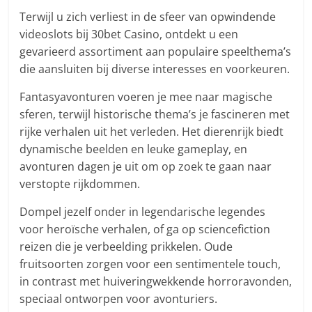
Terwijl u zich verliest in de sfeer van opwindende
videoslots bij 30bet Casino, ontdekt u een
gevarieerd assortiment aan populaire speelthema’s
die aansluiten bij diverse interesses en voorkeuren.
Fantasyavonturen voeren je mee naar magische
sferen, terwijl historische thema’s je fascineren met
rijke verhalen uit het verleden. Het dierenrijk biedt
dynamische beelden en leuke gameplay, en
avonturen dagen je uit om op zoek te gaan naar
verstopte rijkdommen.
Dompel jezelf onder in legendarische legendes
voor heroïsche verhalen, of ga op sciencefiction
reizen die je verbeelding prikkelen. Oude
fruitsoorten zorgen voor een sentimentele touch,
in contrast met huiveringwekkende horroravonden,
speciaal ontworpen voor avonturiers.