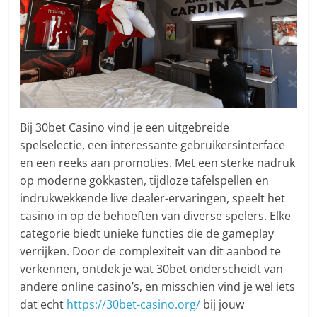
Bij 30bet Casino vind je een uitgebreide
spelselectie, een interessante gebruikersinterface
en een reeks aan promoties. Met een sterke nadruk
op moderne gokkasten, tijdloze tafelspellen en
indrukwekkende live dealer-ervaringen, speelt het
casino in op de behoeften van diverse spelers. Elke
categorie biedt unieke functies die de gameplay
verrijken. Door de complexiteit van dit aanbod te
verkennen, ontdek je wat 30bet onderscheidt van
andere online casino’s, en misschien vind je wel iets
dat echt
https://30bet-casino.org/
bij jouw