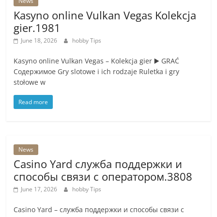
News
Kasyno online Vulkan Vegas Kolekcja
gier.1981
June 18, 2026
hobby Tips
Kasyno online Vulkan Vegas – Kolekcja gier ▶️ GRAĆ
Содержимое Gry slotowe i ich rodzaje Ruletka i gry
stołowe w
Read more
News
Casino Yard служба поддержки и
способы связи с оператором.3808
June 17, 2026
hobby Tips
Casino Yard – служба поддержки и способы связи с