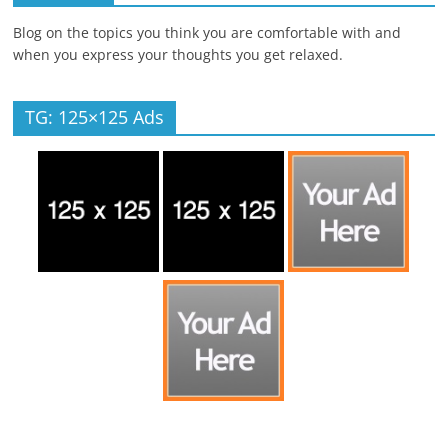
Blog on the topics you think you are comfortable with and
when you express your thoughts you get relaxed.
TG: 125×125 Ads