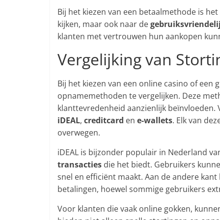
Bij het kiezen van een betaalmethode is het
kijken, maar ook naar de
gebruiksvriendeli
klanten met vertrouwen hun aankopen kun
Vergelijking van Sto
Bij het kiezen van een online casino of een 
opnamemethoden te vergelijken. Deze me
klanttevredenheid aanzienlijk beïnvloeden
iDEAL
,
creditcard
en
e-wallets
. Elk van de
overwegen.
iDEAL is bijzonder populair in Nederland va
transacties
die het biedt. Gebruikers kunne
snel en efficiënt maakt. Aan de andere kant
betalingen, hoewel sommige gebruikers ex
Voor klanten die vaak online gokken, kunn