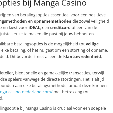
sopties bij Manga Casino
grijpen van betalingsopties essentieel voor een positieve
ingsmethoden
en
opnamemethoden
die zowel veiligheid
je nu kiest voor
iDEAL
, een
creditcard
of een van de
e juiste keuze te maken die past bij jouw behoeften.
ikbare betalingsopties is de mogelijkheid tot
veilige
 elke betaling, of het nu gaat om een storting of opname,
deld. Dit bevordert niet alleen de
klanttevredenheid
,
eteller, biedt snelle en gemakkelijke transacties, terwijl
se spelers vanwege de directe stortingen. Het is altijd
erbonden aan elke betalingsmethode, omdat deze kunnen
anga-casino-nederland.com/
met betrekking tot
d.
lingsoptie bij Manga Casino is cruciaal voor een soepele