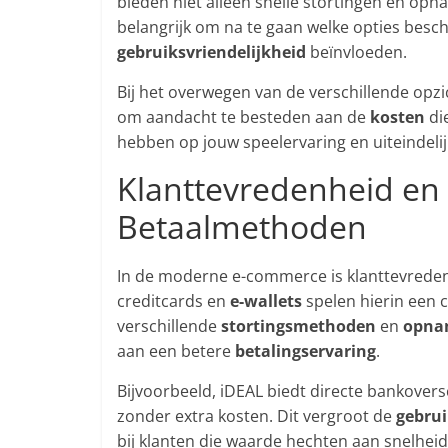
bieden niet alleen snelle stortingen en op
belangrijk om na te gaan welke opties besch
gebruiksvriendelijkheid
beïnvloeden.
Bij het overwegen van de verschillende opz
om aandacht te besteden aan de
kosten
di
hebben op jouw speelervaring en uiteindelijk
Klanttevredenheid en 
Betaalmethoden
In de moderne e-commerce is klanttevreden
creditcards en
e-wallets
spelen hierin een 
verschillende
stortingsmethoden
en
opna
aan een betere
betalingservaring
.
Bijvoorbeeld, iDEAL biedt directe bankover
zonder extra kosten. Dit vergroot de
gebrui
bij klanten die waarde hechten aan snelheid 