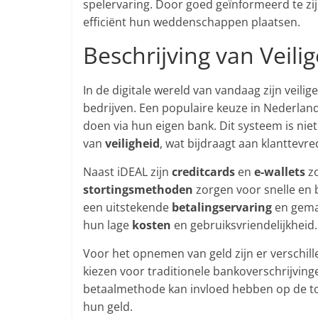
spelervaring. Door goed geïnformeerd te zij
efficiënt hun weddenschappen plaatsen.
Beschrijving van Veil
In de digitale wereld van vandaag zijn veil
bedrijven. Een populaire keuze in Nederland
doen via hun eigen bank. Dit systeem is nie
van
veiligheid
, wat bijdraagt aan klanttevr
Naast iDEAL zijn
creditcards
en
e-wallets
zo
stortingsmethoden
zorgen voor snelle en 
een uitstekende
betalingservaring
en gemak
hun lage
kosten
en gebruiksvriendelijkheid.
Voor het opnemen van geld zijn er verschil
kiezen voor traditionele bankoverschrijvinge
betaalmethode kan invloed hebben op de tot
hun geld.