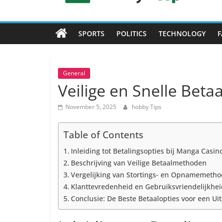
Tips
SPORTS
POLITICS
TECHNOLOGY
F
All
about
hobbies
General
tips
Veilige en Snelle Beta
and
tricks
November 5, 2025
hobby Tips
Table of Contents
Inleiding tot Betalingsopties bij Manga Casin
Beschrijving van Veilige Betaalmethoden
Vergelijking van Stortings- en Opnamemeth
Klanttevredenheid en Gebruiksvriendelijkhe
Conclusie: De Beste Betaalopties voor een Ui