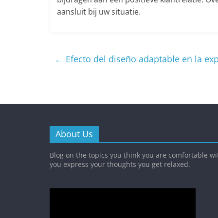
aansluit bij uw situatie.
←
Efecto del diseño adaptable en la exp
About Us
Blog on the topics you think you are comfortable w
you express your thoughts you get relaxed.