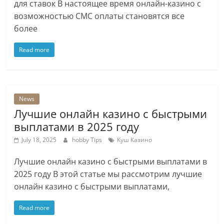
для ставок В настоящее время онлайн-казино с
возможностью СМС оплаты становятся все
более
Read more
News
Лучшие онлайн казино с быстрыми
выплатами в 2025 году
July 18, 2025
hobby Tips
Куш Казино
Лучшие онлайн казино с быстрыми выплатами в
2025 году В этой статье мы рассмотрим лучшие
онлайн казино с быстрыми выплатами,
Read more