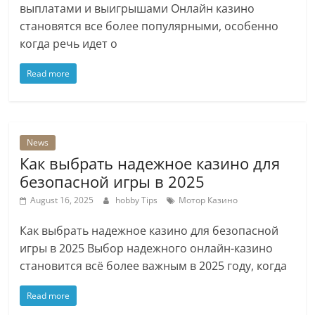
выплатами и выигрышами Онлайн казино
становятся все более популярными, особенно
когда речь идет о
Read more
News
Как выбрать надежное казино для
безопасной игры в 2025
August 16, 2025
hobby Tips
Мотор Казино
Как выбрать надежное казино для безопасной
игры в 2025 Выбор надежного онлайн-казино
становится всё более важным в 2025 году, когда
Read more