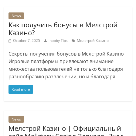
News
Как получить бонусы в Мелстрой
Казино?
October 7, 2025
hobby Tips
Мелстрой Казино
Секреты получения бонусов в Мелстрой Казино
Игровые платформы привлекают внимание
множества пользователей не только благодаря
разнообразию развлечений, но и благодаря
Read more
News
Мелстрой Казино | Официальный
сайт Mellstroy Casino Зеркало, Вход,