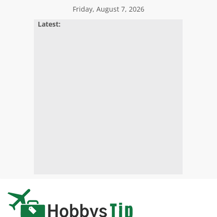
Skip
Friday, August 7, 2026
to
Latest:
content