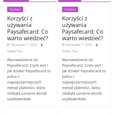
Fashion
Fashion
Korzyści z
Korzyści z
używania
używania
Paysafecard: Co
Paysafecard: Co
warto wiedzieć?
warto wiedzieć?
December 1, 2025
December 1, 2025
hobby Tips
hobby Tips
Wprowadzenie do
Wprowadzenie do
Paysafecard: Czym jest i
Paysafecard: Czym jest i
jak działa? Paysafecard to
jak działa? Paysafecard to
jedna z
jedna z
najpopularniejszych
najpopularniejszych
metod płatności, która
metod płatności, która
zdobyła uznanie wśród
zdobyła uznanie wśród
użytkowników
użytkowników