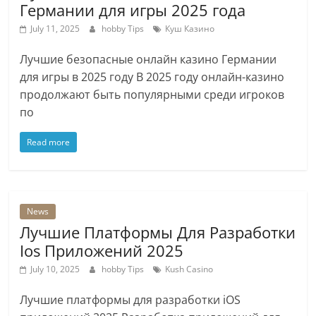
Германии для игры 2025 года
July 11, 2025
hobby Tips
Куш Казино
Лучшие безопасные онлайн казино Германии
для игры в 2025 году В 2025 году онлайн-казино
продолжают быть популярными среди игроков
по
Read more
News
Лучшие Платформы Для Разработки
Ios Приложений 2025
July 10, 2025
hobby Tips
Kush Casino
Лучшие платформы для разработки iOS