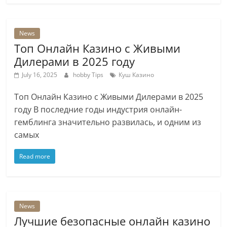
News
Топ Онлайн Казино с Живыми
Дилерами в 2025 году
July 16, 2025
hobby Tips
Куш Казино
Топ Онлайн Казино с Живыми Дилерами в 2025
году В последние годы индустрия онлайн-
гемблинга значительно развилась, и одним из
самых
Read more
News
Лучшие безопасные онлайн казино