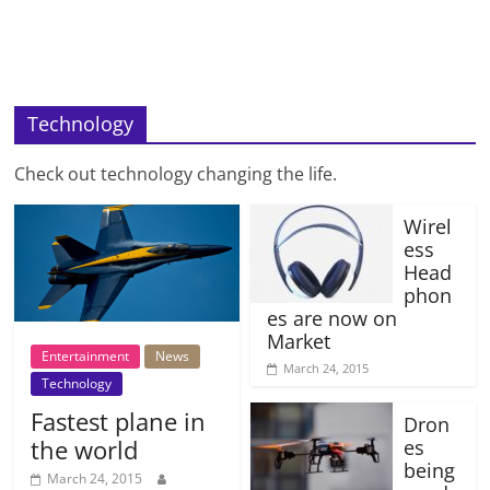
Technology
Check out technology changing the life.
Wirel
ess
Head
phon
es are now on
Market
Entertainment
News
March 24, 2015
Technology
Fastest plane in
Dron
the world
es
being
March 24, 2015