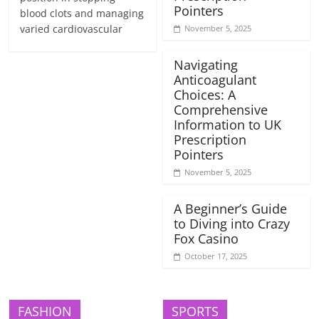
Pointers
blood clots and managing
varied cardiovascular
November 5, 2025
Navigating
Anticoagulant
Choices: A
Comprehensive
Information to UK
Prescription
Pointers
November 5, 2025
A Beginner’s Guide
to Diving into Crazy
Fox Casino
October 17, 2025
FASHION
SPORTS