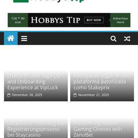
Hobbys
Tips
All
about
hobbies
tips
and
tricks
Effects of User Sign-Up
Ventajas de jugar en una
and Onboarding
plataforma autorizada
Experience at VipLuck
como Stakeprix
December 28, 2025
November 21, 2025
Detaillierte Anleitung zum
Discovering Mobile
Registrierungsprozess
Gaming Choices with
bei Staycasino
ZenoBet