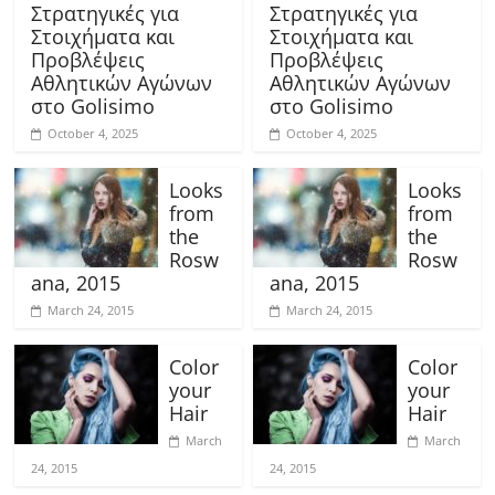
Στρατηγικές για
Στρατηγικές για
Στοιχήματα και
Στοιχήματα και
Προβλέψεις
Προβλέψεις
Αθλητικών Αγώνων
Αθλητικών Αγώνων
στο Golisimo
στο Golisimo
October 4, 2025
October 4, 2025
Looks
Looks
from
from
the
the
Rosw
Rosw
ana, 2015
ana, 2015
March 24, 2015
March 24, 2015
Color
Color
your
your
Hair
Hair
March
March
24, 2015
24, 2015