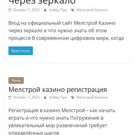
October 7, 2025
hobby Tips
Мелстрой Казино
Вход на официальный сайт Мелстрой Казино
через зеркало и что нужно знать об этом
процессе В современном цифровом мире, когда
Read more
News
Мелстрой казино регистрация
October 7, 2025
hobby Tips
Мелстрой Казино
Регистрация в казино Мелстрой – как начать
играть и что нужно знать Погружение в
увлекательный мир развлечений требует
определённых шагов