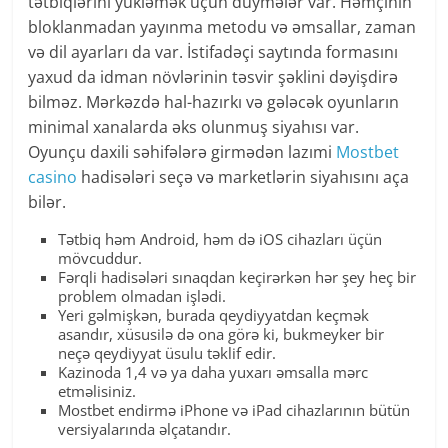
tətbiqlərini yükləmək üçün düymələr var. Həmçinin
bloklanmadan yayınma metodu və əmsallar, zaman
və dil ayarları da var. İstifadəçi saytında formasını
yaxud da idman növlərinin təsvir şəklini dəyişdirə
bilməz. Mərkəzdə hal-hazırkı və gələcək oyunların
minimal xanalarda əks olunmuş siyahısı var.
Oyunçu daxili səhifələrə girmədən lazımi
Mostbet
casino
hadisələri seçə və marketlərin siyahısını aça
bilər.
Tətbiq həm Android, həm də iOS cihazları üçün
mövcuddur.
Fərqli hadisələri sınaqdan keçirərkən hər şey heç bir
problem olmadan işlədi.
Yeri gəlmişkən, burada qeydiyyatdan keçmək
asandır, xüsusilə də ona görə ki, bukmeyker bir
neçə qeydiyyat üsulu təklif edir.
Kazinoda 1,4 və ya daha yuxarı əmsalla mərc
etməlisiniz.
Mostbet endirmə iPhone və iPad cihazlarının bütün
versiyalarında əlçatandır.