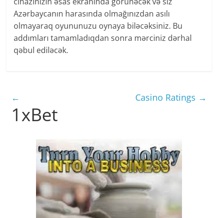
cihazınızın əsas ekranında görünəcək və siz
Azərbaycanın harasında olmağınızdan asılı
olmayaraq oyununuzu oynaya biləcəksiniz. Bu
addımları tamamladıqdan sonra mərciniz dərhal
qəbul ediləcək.
←
Casino Ratings
→
1xBet