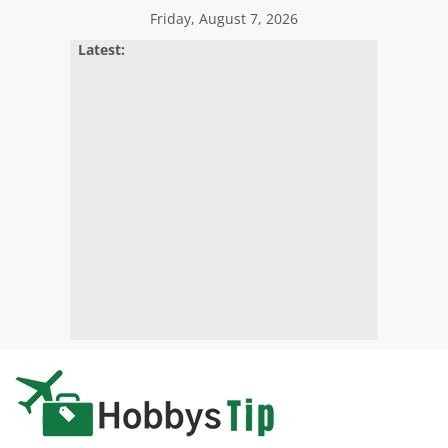
Skip
Friday, August 7, 2026
to
Latest:
content
Hobbys