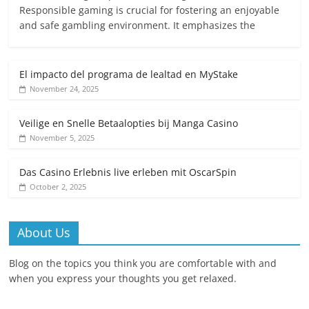
Responsible gaming is crucial for fostering an enjoyable
and safe gambling environment. It emphasizes the
El impacto del programa de lealtad en MyStake
November 24, 2025
Veilige en Snelle Betaalopties bij Manga Casino
November 5, 2025
Das Casino Erlebnis live erleben mit OscarSpin
October 2, 2025
About Us
Blog on the topics you think you are comfortable with and
when you express your thoughts you get relaxed.