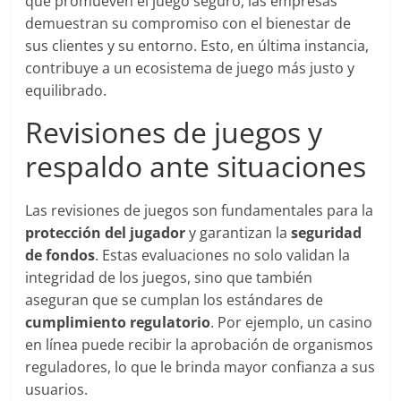
que promueven el juego seguro, las empresas
demuestran su compromiso con el bienestar de
sus clientes y su entorno. Esto, en última instancia,
contribuye a un ecosistema de juego más justo y
equilibrado.
Revisiones de juegos y
respaldo ante situaciones
Las revisiones de juegos son fundamentales para la
protección del jugador
y garantizan la
seguridad
de fondos
. Estas evaluaciones no solo validan la
integridad de los juegos, sino que también
aseguran que se cumplan los estándares de
cumplimiento regulatorio
. Por ejemplo, un casino
en línea puede recibir la aprobación de organismos
reguladores, lo que le brinda mayor confianza a sus
usuarios.