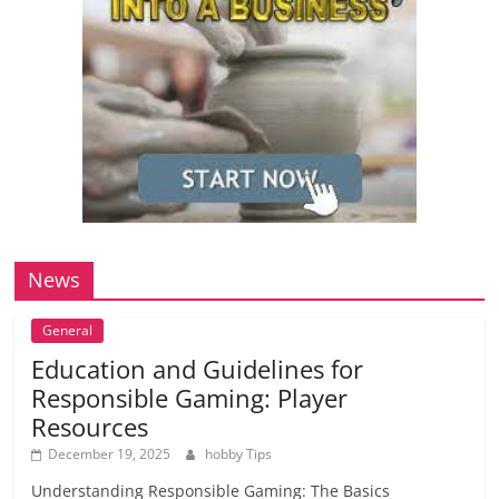
News
General
Education and Guidelines for
Responsible Gaming: Player
Resources
December 19, 2025
hobby Tips
Understanding Responsible Gaming: The Basics