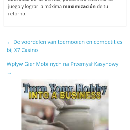
juego y lograr la máxima
maximización
de tu
retorno.
←
De voordelen van toernooien en competities
bij X7 Casino
Wpływ Gier Mobilnych na Przemysł Kasynowy
→