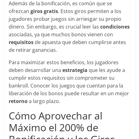
Además de la bonificación, es común que se
ofrezcan
giros gratis
. Estos giros permiten a los
jugadores probar juegos sin arriesgar su propio
dinero. Sin embargo, es crucial leer las
condiciones
asociadas, ya que muchos bonos vienen con
requisitos
de apuesta que deben cumplirse antes
de retirar ganancias.
Para maximizar estos beneficios, los jugadores
deben desarrollar una
estrategia
que les ayude a
cumplir estos requisitos sin comprometer su
bankroll. Conocer los juegos que cuentan para la
liberación de los bonos puede resultar en un mejor
retorno
a largo plazo.
Cómo Aprovechar al
Máximo el 200% de