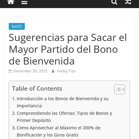
about
hobbies
tips
and
bet20
tricks
Sugerencias para Sacar el
Mayor Partido del Bono
de Bienvenida
December 30, 2025
hobby Tips
Table of Contents
Introducción a los Bonos de Bienvenida y su
Importancia
Comprendiendo las Ofertas: Tipos de Bonos y
Primer Depósito
Cómo Aprovechar al Máximo el 200% de
Bonificación y los Giros Gratis