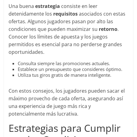
Una buena
estrategia
consiste en leer
detenidamente los
requisitos
asociados con estas
ofertas. Algunos jugadores pasan por alto las
condiciones que pueden maximizar su
retorno
.
Conocer los límites de apuesta y los juegos
permitidos es esencial para no perderse grandes
oportunidades.
Consulta siempre las promociones actuales.
Establece un presupuesto que consideres óptimo.
Utiliza tus giros gratis de manera inteligente.
Con estos consejos, los jugadores pueden sacar el
máximo provecho de cada oferta, asegurando así
una experiencia de juego más rica y
potencialmente más lucrativa.
Estrategias para Cumplir