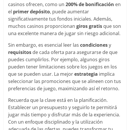
casinos ofrecen, como un
200% de bonificación
en
el
primer depósito
, puede aumentar
significativamente tus fondos iniciales. Además,
muchos casinos proporcionan
giros gratis
que son
una excelente manera de jugar sin riesgo adicional.
Sin embargo, es esencial leer las
condiciones
y
requisitos
de cada oferta para asegurarse de que
puedes cumplirlos. Por ejemplo, algunos giros
pueden tener limitaciones sobre los juegos en los
que se pueden usar. La mejor
estrategia
implica
seleccionar las promociones que se alineen con tus
preferencias de juego, maximizando así el retorno.
Recuerda que la clave está en la planificación.
Establecer un presupuesto y seguirlo te permitirá
jugar más tiempo y disfrutar más de la experiencia.
Con un enfoque disciplinado y la utilización
adecuada de las ofertas, puedes transformar tu