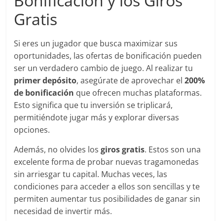
Bonificación y los Giros
Gratis
Si eres un jugador que busca maximizar sus
oportunidades, las ofertas de bonificación pueden
ser un verdadero cambio de juego. Al realizar tu
primer depósito
, asegúrate de aprovechar el
200%
de bonificación
que ofrecen muchas plataformas.
Esto significa que tu inversión se triplicará,
permitiéndote jugar más y explorar diversas
opciones.
Además, no olvides los
giros gratis
. Estos son una
excelente forma de probar nuevas tragamonedas
sin arriesgar tu capital. Muchas veces, las
condiciones para acceder a ellos son sencillas y te
permiten aumentar tus posibilidades de ganar sin
necesidad de invertir más.