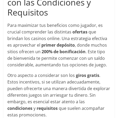
con las Condiciones y
Requisitos
Para maximizar tus beneficios como jugador, es
crucial comprender las distintas
ofertas
que
brindan los casinos online. Una estrategia efectiva
es aprovechar el
primer depósito
, donde muchos
sitios ofrecen un
200% de bonificación
. Este tipo
de bienvenida te permite comenzar con un saldo
considerable, aumentando tus opciones de juego.
Otro aspecto a considerar son los
giros gratis
.
Estos incentivos, si se utilizan adecuadamente,
pueden ofrecerte una manera divertida de explorar
diferentes juegos sin arriesgar tu dinero. Sin
embargo, es esencial estar atento a las
condiciones
y
requisitos
que suelen acompañar
estas promociones.