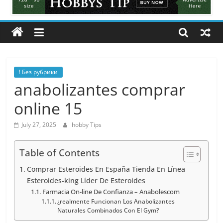
Tips
All
about
hobbies
tips
and
! Без рубрики
tricks
anabolizantes comprar
online 15
July 27, 2025
hobby Tips
Table of Contents
Comprar Esteroides En España Tienda En Línea
Esteroides-king Líder De Esteroides
Farmacia On-line De Confianza – Anabolescom
¿realmente Funcionan Los Anabolizantes
Naturales Combinados Con El Gym?