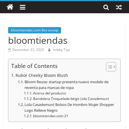
All
about
hobbies
tips
and
bloomtiendas.com без анкор
tricks
bloomtiendas
December 23, 2025
hobby Tips
Table of Contents
Rubor Cheeky Bloom Blush
Bloom Reuse: startup presenta nuevo modelo de
reventa para marcas de ropa
Acerca del producto
Bandolera Troquelada beige Lola Casademunt
Lola Casademunt Bolsos De Hombro Mujer Shopper
Logo Relieve Negro
bloomtiendas.com 21