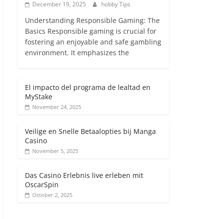
December 19, 2025
hobby Tips
Understanding Responsible Gaming: The
Basics Responsible gaming is crucial for
fostering an enjoyable and safe gambling
environment. It emphasizes the
El impacto del programa de lealtad en
MyStake
November 24, 2025
Veilige en Snelle Betaalopties bij Manga
Casino
November 5, 2025
Das Casino Erlebnis live erleben mit
OscarSpin
October 2, 2025