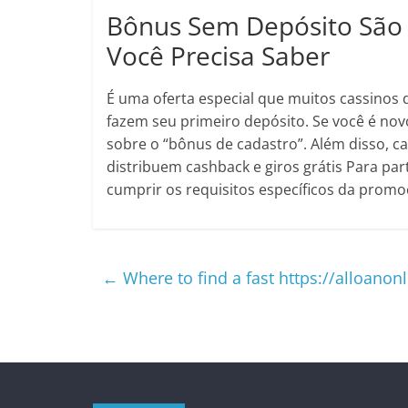
Bônus Sem Depósito São 
Você Precisa Saber
É uma oferta especial que muitos cassinos 
fazem seu primeiro depósito. Se você é novo
sobre o “bônus de cadastro”. Além disso,
distribuem cashback e giros grátis Para par
cumprir os requisitos específicos da prom
←
Where to find a fast https://alloan