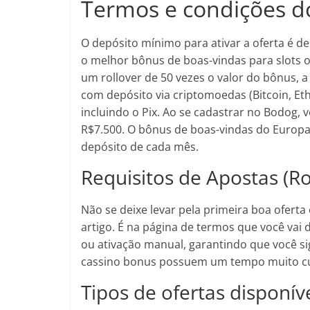
Termos e condições d
O depósito mínimo para ativar a oferta é 
o melhor bônus de boas-vindas para slots 
um rollover de 50 vezes o valor do bônus, 
com depósito via criptomoedas (Bitcoin, E
incluindo o Pix. Ao se cadastrar no Bodog, 
R$7.500. O bônus de boas-vindas do Europa
depósito de cada mês.
Requisitos de Apostas (Ro
Não se deixe levar pela primeira boa ofert
artigo. É na página de termos que você vai
ou ativação manual, garantindo que você s
cassino bonus possuem um tempo muito curt
Tipos de ofertas disponí