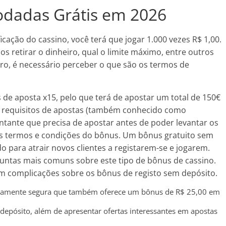
odadas Grátis em 2026
icação do cassino, você terá que jogar 1.000 vezes R$ 1,00.
retirar o dinheiro, qual o limite máximo, entre outros
iro, é necessário perceber o que são os termos de
 de aposta x15, pelo que terá de apostar um total de 150€
s requisitos de apostas (também conhecido como
ntante que precisa de apostar antes de poder levantar os
 os termos e condições do bônus. Um bônus gratuito sem
 para atrair novos clientes a registarem-se e jogarem.
guntas mais comuns sobre este tipo de bônus de cassino.
em complicações sobre os bônus de registo sem depósito.
remamente segura que também oferece um bônus de R$ 25,00 em
depósito, além de apresentar ofertas interessantes em apostas