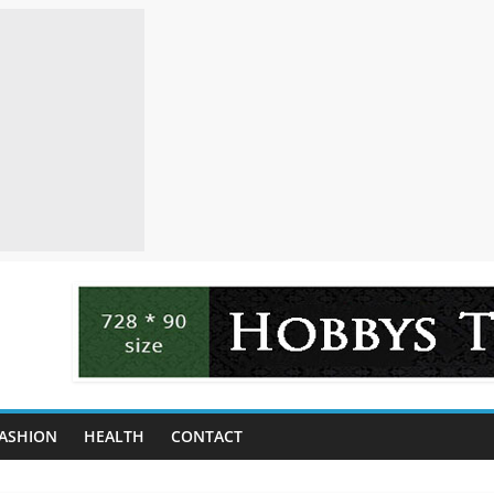
ASHION
HEALTH
CONTACT