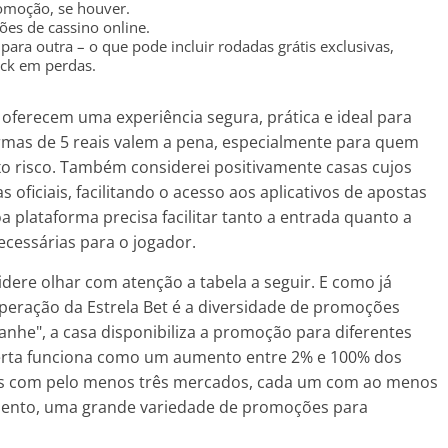
promoção, se houver.
ões de cassino online.
ara outra – o que pode incluir rodadas grátis exclusivas,
ck em perdas.
oferecem uma experiência segura, prática e ideal para
ormas de 5 reais valem a pena, especialmente para quem
xo risco. Também considerei positivamente casas cujos
s oficiais, facilitando o acesso aos aplicativos de apostas
 plataforma precisa facilitar tanto a entrada quanto a
ecessárias para o jogador.
ere olhar com atenção a tabela a seguir. E como já
eração da Estrela Bet é a diversidade de promoções
anhe", a casa disponibiliza a promoção para diferentes
oferta funciona como um aumento entre 2% e 100% dos
os com pelo menos três mercados, cada um com ao menos
omento, uma grande variedade de promoções para