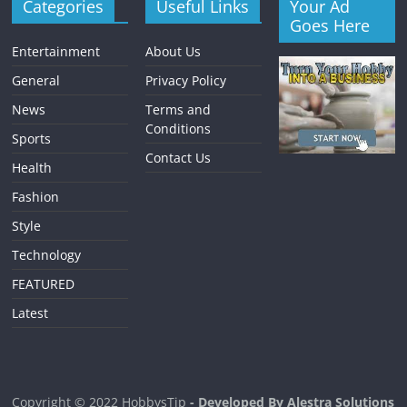
Categories
Useful Links
Your Ad
Goes Here
Entertainment
About Us
General
Privacy Policy
News
Terms and
Conditions
Sports
Contact Us
Health
Fashion
Style
Technology
FEATURED
Latest
Copyright © 2022
HobbysTip
- Developed By Alestra Solutions