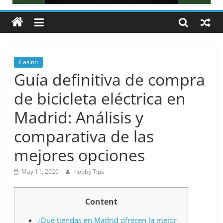
All
about
hobbies
tips
and
Casino
tricks
Guía definitiva de compra
de bicicleta eléctrica en
Madrid: Análisis y
comparativa de las
mejores opciones
May 11, 2026
hobby Tips
Content
¿Qué tiendas en Madrid ofrecen la mejor