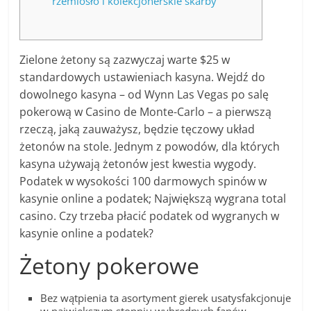
rzemiosło i kolekcjonerskie skarby
Zielone żetony są zazwyczaj warte $25 w
standardowych ustawieniach kasyna. Wejdź do
dowolnego kasyna – od Wynn Las Vegas po salę
pokerową w Casino de Monte-Carlo – a pierwszą
rzeczą, jaką zauważysz, będzie tęczowy układ
żetonów na stole. Jednym z powodów, dla których
kasyna używają żetonów jest kwestia wygody.
Podatek w wysokości 100 darmowych spinów w
kasynie online a podatek; Największą wygrana total
casino. Czy trzeba płacić podatek od wygranych w
kasynie online a podatek?
Żetony pokerowe
Bez wątpienia ta asortyment gierek usatysfakcjonuje