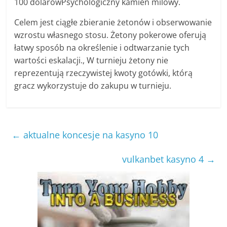
100 dolarówPsychologiczny kamień milowy.
Celem jest ciągłe zbieranie żetonów i obserwowanie
wzrostu własnego stosu. Żetony pokerowe oferują
łatwy sposób na określenie i odtwarzanie tych
wartości eskalacji., W turnieju żetony nie
reprezentują rzeczywistej kwoty gotówki, którą
gracz wykorzystuje do zakupu w turnieju.
←
aktualne koncesje na kasyno 10
vulkanbet kasyno 4
→