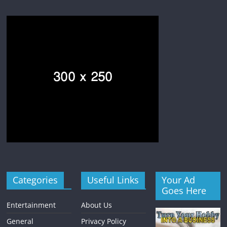
Categories
Useful Links
Your Ad
Goes Here
Entertainment
About Us
General
Privacy Policy