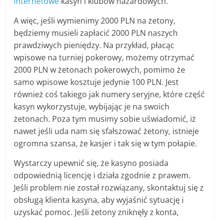
internetowe
kasyn i klubów hazardowych.
A więc, jeśli wymienimy 2000 PLN na żetony,
będziemy musieli zapłacić 2000 PLN naszych
prawdziwych pieniędzy. Na przykład, płacąc
wpisowe na turniej pokerowy, możemy otrzymać
2000 PLN w żetonach pokerowych, pomimo że
samo wpisowe kosztuje jedynie 100 PLN. Jest
również coś takiego jak numery seryjne, które część
kasyn wykorzystuje, wybijając je na swoich
żetonach. Poza tym musimy sobie uświadomić, iż
nawet jeśli uda nam się sfałszować żetony, istnieje
ogromna szansa, że kasjer i tak się w tym połapie.
Wystarczy upewnić się, że kasyno posiada
odpowiednią licencję i działa zgodnie z prawem.
Jeśli problem nie został rozwiązany, skontaktuj się z
obsługą klienta kasyna, aby wyjaśnić sytuację i
uzyskać pomoc. Jeśli żetony zniknęły z konta,