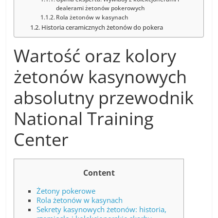
dealerami żetonów pokerowych
Rola żetonów w kasynach
Historia ceramicznych żetonów do pokera
Wartość oraz kolory
żetonów kasynowych
absolutny przewodnik
National Training
Center
Content
Żetony pokerowe
Rola żetonów w kasynach
Sekrety kasynowych żetonów: historia,