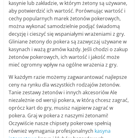
kasynie lub zakładzie, w którym żetony są używane,
aby potwierdzić ich wartość. Porównując wartość i
cechy popularnych marek żetonów pokerowych,
można wykonać samodzielnie podjąć świadomą
decyzję i cieszyć się wspaniałymi wrażeniami z gry.
Gliniane żetony do pokera są zazwyczaj używane w
kasynach i ważą gramów każdy. Jeśli chodzi o zakup
żetonów pokerowych, ich wartość i jakość może
mieć ogromny wpływ na ogólne wrażenia z gry.
W każdym razie możemy zagwarantować najlepsze
ceny na rynku dla wszystkich rodzajów żetonów.
Tanie zestawy żetonów i innych akcesoriów Ale
niezależnie od wersji pokera, w którą chcesz zagrać,
oprócz kart do gry, musisz najpierw zagrać w
pokera. Graj w pokera z naszymi żetonami!
Oczywiście nasze chipsety pokerowe spełnią
również wymagania profesjonalnych
kasyna