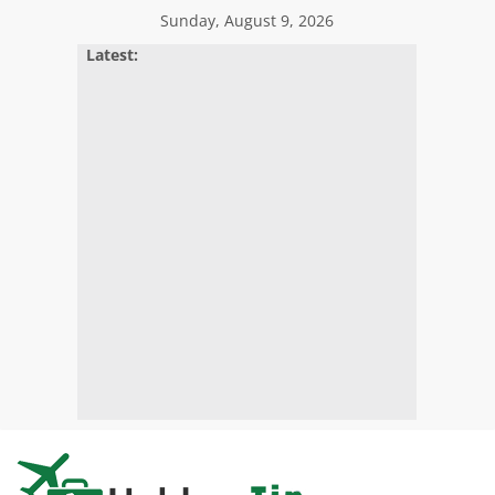
Skip
Sunday, August 9, 2026
to
Latest:
content