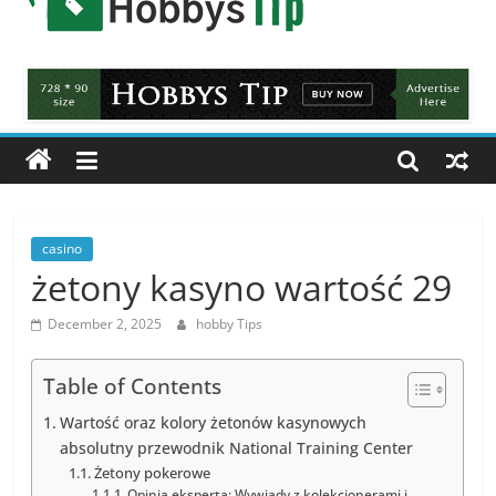
Hobbys
Tips
All
about
hobbies
tips
and
casino
tricks
żetony kasyno wartość 29
December 2, 2025
hobby Tips
Table of Contents
Wartość oraz kolory żetonów kasynowych
absolutny przewodnik National Training Center
Żetony pokerowe
Opinia eksperta: Wywiady z kolekcjonerami i