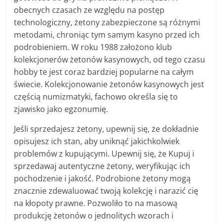
obecnych czasach ze względu na postęp
technologiczny, żetony zabezpieczone są różnymi
metodami, chroniąc tym samym kasyno przed ich
podrobieniem. W roku 1988 założono klub
kolekcjonerów żetonów kasynowych, od tego czasu
hobby te jest coraz bardziej popularne na całym
świecie. Kolekcjonowanie żetonów kasynowych jest
częścią numizmatyki, fachowo określa się to
zjawisko jako egzonumię.
Jeśli sprzedajesz żetony, upewnij się, że dokładnie
opisujesz ich stan, aby uniknąć jakichkolwiek
problemów z kupującymi. Upewnij się, że Kupuj i
sprzedawaj autentyczne żetony, weryfikując ich
pochodzenie i jakość. Podrobione żetony mogą
znacznie zdewaluować twoją kolekcję i narazić cię
na kłopoty prawne. Pozwoliło to na masową
produkcję żetonów o jednolitych wzorach i