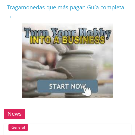
Tragamonedas que más pagan Guía completa
→
News
General