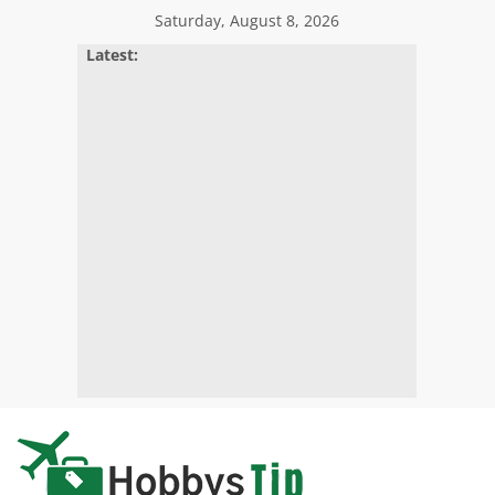
Skip
Saturday, August 8, 2026
to
Latest:
content