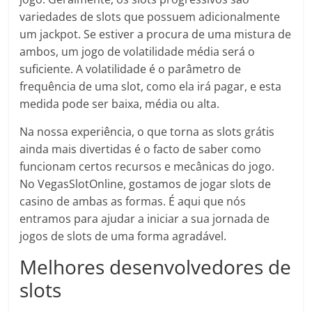
variedades de slots que possuem adicionalmente
um jackpot. Se estiver a procura de uma mistura de
ambos, um jogo de volatilidade média será o
suficiente. A volatilidade é o parâmetro de
frequência de uma slot, como ela irá pagar, e esta
medida pode ser baixa, média ou alta.
Na nossa experiência, o que torna as slots grátis
ainda mais divertidas é o facto de saber como
funcionam certos recursos e mecânicas do jogo.
No VegasSlotOnline, gostamos de jogar slots de
casino de ambas as formas. É aqui que nós
entramos para ajudar a iniciar a sua jornada de
jogos de slots de uma forma agradável.
Melhores desenvolvedores de
slots