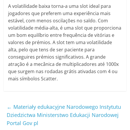
A volatilidade baixa torna-a uma slot ideal para
jogadores que preferem uma experiência mais
estável, com menos oscilações no saldo. Com
volatilidade média-alta, é uma slot que proporciona
um bom equilíbrio entre frequência de vitórias e
valores de prémios. A slot tem uma volatilidade
alta, pelo que tens de ser paciente para
conseguires prémios significativos. A grande
atração é a mecânica de multiplicadores até 1000x
que surgem nas rodadas grátis ativadas com 4 ou
mais símbolos Scatter.
←
Materiały edukacyjne Narodowego Instytutu
Dziedzictwa Ministerstwo Edukacji Narodowej
Portal Gov pl