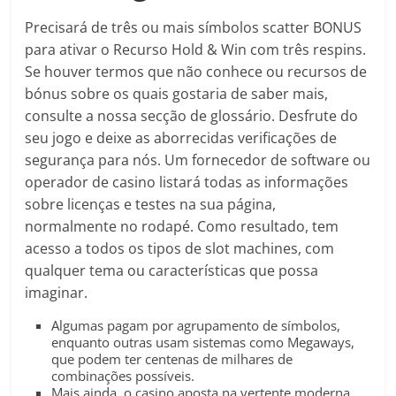
Precisará de três ou mais símbolos scatter BONUS
para ativar o Recurso Hold & Win com três respins.
Se houver termos que não conhece ou recursos de
bónus sobre os quais gostaria de saber mais,
consulte a nossa secção de glossário. Desfrute do
seu jogo e deixe as aborrecidas verificações de
segurança para nós. Um fornecedor de software ou
operador de casino listará todas as informações
sobre licenças e testes na sua página,
normalmente no rodapé. Como resultado, tem
acesso a todos os tipos de slot machines, com
qualquer tema ou características que possa
imaginar.
Algumas pagam por agrupamento de símbolos,
enquanto outras usam sistemas como Megaways,
que podem ter centenas de milhares de
combinações possíveis.
Mais ainda, o casino aposta na vertente moderna