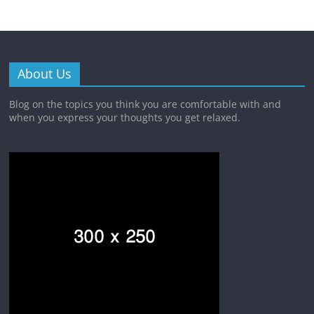
About Us
Blog on the topics you think you are comfortable with and
when you express your thoughts you get relaxed.