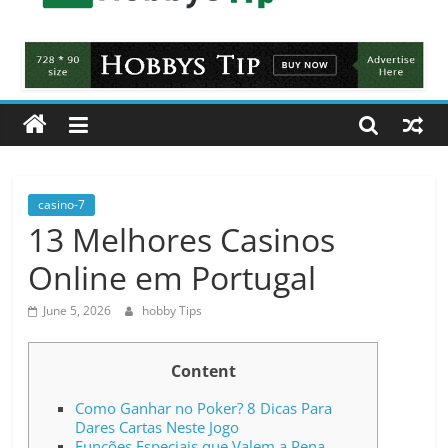
Hobbys
Tips
All
about
hobbies
tips
and
casino-7
tricks
13 Melhores Casinos
Online em Portugal
June 5, 2026
hobby Tips
Content
Como Ganhar no Poker? 8 Dicas Para
Dares Cartas Neste Jogo
Funções Especiais que Valem a Pena