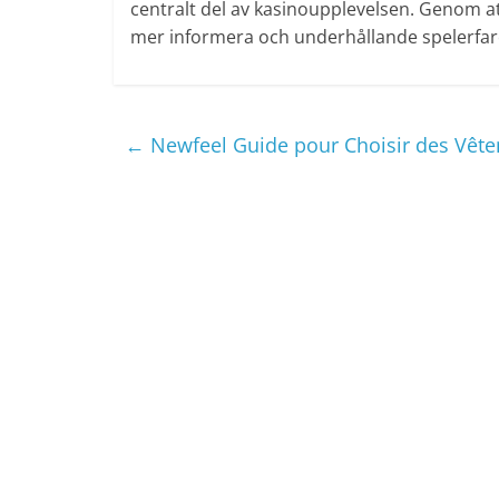
centralt del av kasinoupplevelsen. Genom at
mer informera och underhållande spelerfar
←
Newfeel Guide pour Choisir des Vête