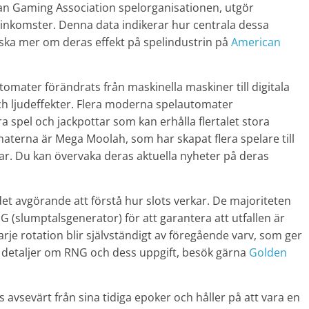
an Gaming Association spelorganisationen, utgör
t inkomster. Denna data indikerar hur centrala dessa
nska mer om deras effekt på spelindustrin på
American
omater förändrats från maskinella maskiner till digitala
och ljudeffekter. Flera moderna spelautomater
a spel och jackpottar som kan erhålla flertalet stora
erna är Mega Moolah, som har skapat flera spelare till
ar. Du kan övervaka deras aktuella nyheter på deras
et avgörande att förstå hur slots verkar. De majoriteten
slumptalsgenerator) för att garantera att utfallen är
rje rotation blir självständigt av föregående varv, som ger
er detaljer om RNG och dess uppgift, besök gärna
Golden
avsevärt från sina tidiga epoker och håller på att vara en