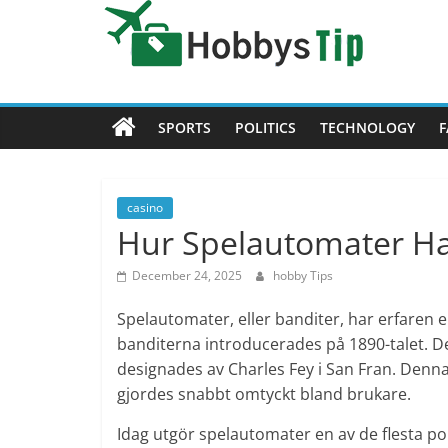
Hobbys
Tips
SPORTS
POLITICS
TECHNOLOGY
F
All
about
hobbies
casino
tips
Hur Spelautomater Ha
and
tricks
December 24, 2025
hobby Tips
Spelautomater, eller banditer, har erfaren 
banditerna introducerades på 1890-talet. De
designades av Charles Fey i San Fran. Denn
gjordes snabbt omtyckt bland brukare.
Idag utgör spelautomater en av de flesta pop