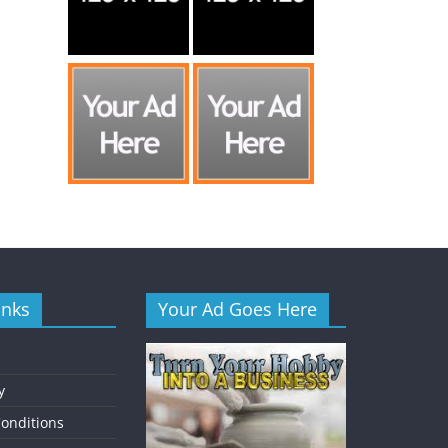
inks
Your Ad Goes Here
y
onditions