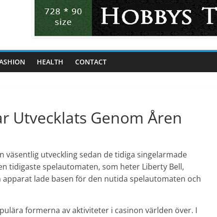
ASHION
HEALTH
CONTACT
r Utvecklats Genom Åren
en väsentlig utveckling sedan de tidiga singelarmade
n tidigaste spelautomaten, som heter Liberty Bell,
a apparat lade basen för den nutida spelautomaten och
ulära formerna av aktiviteter i casinon världen över. I