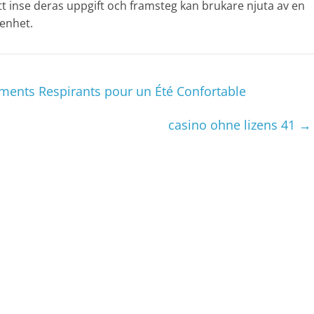
t inse deras uppgift och framsteg kan brukare njuta av en
enhet.
ments Respirants pour un Été Confortable
casino ohne lizens 41
→