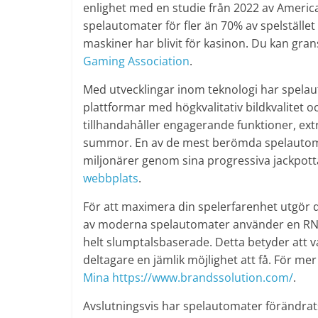
enlighet med en studie från 2022 av Americ
spelautomater för fler än 70% av spelställe
maskiner har blivit för kasinon. Du kan gra
Gaming Association
.
Med utvecklingar inom teknologi har spelaut
plattformar med högkvalitativ bildkvalitet 
tillhandahåller engagerande funktioner, extr
summor. En av de mest berömda spelautomat
miljonärer genom sina progressiva jackpott
webbplats
.
För att maximera din spelerfarenhet utgör d
av moderna spelautomater använder en RNG (
helt slumptalsbaserade. Detta betyder att va
deltagare en jämlik möjlighet att få. För m
Mina https://www.brandssolution.com/
.
Avslutningsvis har spelautomater förändrats 