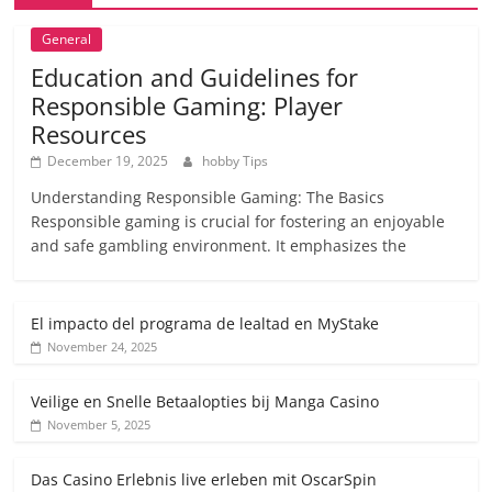
General
Education and Guidelines for
Responsible Gaming: Player
Resources
December 19, 2025
hobby Tips
Understanding Responsible Gaming: The Basics
Responsible gaming is crucial for fostering an enjoyable
and safe gambling environment. It emphasizes the
El impacto del programa de lealtad en MyStake
November 24, 2025
Veilige en Snelle Betaalopties bij Manga Casino
November 5, 2025
Das Casino Erlebnis live erleben mit OscarSpin