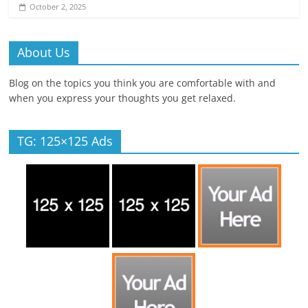
October 2, 2025
About Us
Blog on the topics you think you are comfortable with and
when you express your thoughts you get relaxed.
TG: 125×125 Ads