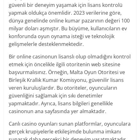
güvenli bir deneyim yaşamak için lisans kontrolü
yapmak oldukça önemlidir. 2023 verilerine göre,
dünya genelinde online kumar pazarının değeri 100
milyar doları aşmıştır. Bu büyüme, kullanıcıların ev
konforunda oyun oynama isteği ve teknolojik
gelişmelerle desteklenmektedir.
Bir online casinonun lisanslı olup olmadığını kontrol
etmek için öncelikle ilgili otoritenin web sitesine
başvurmalısınız. Örneğin, Malta Oyun Otoritesi ve
Birleşik Krallık Kumar Komisyonu, güvenilir lisans
veren kuruluşlardır. Bu otoriteler, oyuncuların
güvenliğini sağlamak için sıkı denetimler
yapmaktadır. Ayrıca, lisans bilgileri genellikle
casinonun ana sayfasında yer almaktadır.
Canlı casino oyunları sunan platformlar, oyunculara
gerçek krupiyelerle etkileşimde bulunma imkanı
sunarak daha gerçekçi bir deneyim yaşatmaktadır.