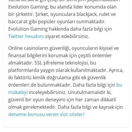
Evolution Gaming, bu alanda lider konumda olan
bir şirkettir. Şirket, oyunculara blackjack, rulet ve
baccarat gibi popüler oyunları sunmaktadır.
Evolution Gaming hakkında daha fazla bilgi için
Twitter hesabını
ziyaret edebilirsiniz.
Online casinoların güvenliği, oyuncuların kişisel ve
finansal bilgilerini korumak için çeşitli önlemler
almaktadır. SSL şifreleme teknolojisi, bu
platformlarda yaygın olarak kullanılmaktadır. Ayrıca,
iki faktörlü kimlik doğrulama gibi ek güvenlik
önlemleri de bulunmaktadır. Daha fazla bilgi için
bu
makaleyi
inceleyebilirsiniz. Unutulmamalıdır ki,
güvenli bir oyun deneyimi için her zaman dikkatli
olmak gerekmektedir. Daha fazla bilgi ve kaynak için
deneme bonusu veren slot siteleri