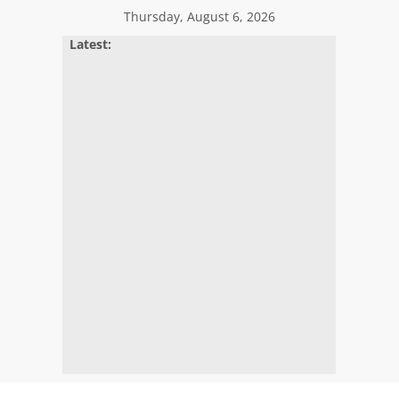
Skip
Thursday, August 6, 2026
to
Latest:
content