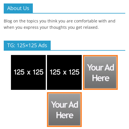
About Us
Blog on the topics you think you are comfortable with and
when you express your thoughts you get relaxed.
TG: 125×125 Ads