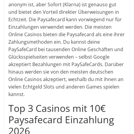
anonym ist, aber Sofort (Klarna) ist genauso gut
und bietet den Vorteil direkter Überweisungen in
Echtzeit. Die Paysafecard kann vorwiegend nur für
Einzahlungen verwendet werden. Die meisten
Online Casinos bieten die Paysafecard als eine ihrer
Zahlungsmethoden ein. Du kannst deine
PaySafeCard bei tausenden Online Geschäften und
Glücksspielseiten verwenden – selbst Google
akzeptiert Bezahlungen mit PaySafeCards. Darüber
hinaus werden sie von den meisten deutschen
Online Casinos akzeptiert, weshalb du mit ihnen an
vielen Echtgeld Slots und anderen Games spielen
kannst.
Top 3 Casinos mit 10€
Paysafecard Einzahlung
2026