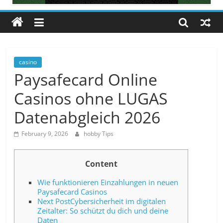
All
about
hobbies
tips
and
casino
tricks
Paysafecard Online
Casinos ohne LUGAS
Datenabgleich 2026
February 9, 2026
hobby Tips
Content
Wie funktionieren Einzahlungen in neuen
Paysafecard Casinos
Next PostCybersicherheit im digitalen
Zeitalter: So schützt du dich und deine
Daten