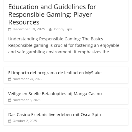
Education and Guidelines for
Responsible Gaming: Player
Resources
December 19, 2025
hobby Tips
Understanding Responsible Gaming: The Basics
Responsible gaming is crucial for fostering an enjoyable
and safe gambling environment. It emphasizes the
El impacto del programa de lealtad en MyStake
November 24, 2025
Veilige en Snelle Betaalopties bij Manga Casino
November 5, 2025
Das Casino Erlebnis live erleben mit OscarSpin
October 2, 2025