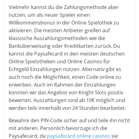
Vielmehr kannst du die Zahlungsmethode aber
nutzen, um als neuer Spieler einen
Willkommensbonus in der Online Spielothek zu
aktivieren. Die meisten Anbieter greifen auf
klassische Auszahlungsmethoden wie die
Banküberweisung oder Kreditkarten zurück. Du
kannst die Paysafecard in den meisten deutschen
Online Spielotheken und Online Casinos für
Echtgeld Einzahlungen nutzen. Alternativ gibt es
auch noch die Möglichkeit, einen Code online zu
erwerben. Auch im Rahmen der Einzahlungen
konnten wir das Angebot von Knight Slots positiv
bewerten. Auszahlungen sind ab 10€ möglich und
werden teils innerhalb von 24 Stunden bearbeitet.
Bewahre den PIN-Code sicher auf und teile ihn nicht
mit anderen. Persönlich bevorzuge ich die
Paysafecard, da
paysafecard online casinos
sie