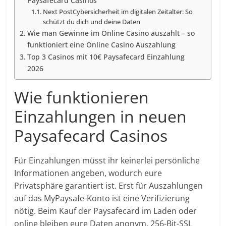
Paysafecard Casinos
Next PostCybersicherheit im digitalen Zeitalter: So
schützt du dich und deine Daten
Wie man Gewinne im Online Casino auszahlt – so
funktioniert eine Online Casino Auszahlung
Top 3 Casinos mit 10€ Paysafecard Einzahlung
2026
Wie funktionieren
Einzahlungen in neuen
Paysafecard Casinos
Für Einzahlungen müsst ihr keinerlei persönliche
Informationen angeben, wodurch eure
Privatsphäre garantiert ist. Erst für Auszahlungen
auf das MyPaysafe-Konto ist eine Verifizierung
nötig. Beim Kauf der Paysafecard im Laden oder
online bleiben eure Daten anonym. 256-Bit-SSL