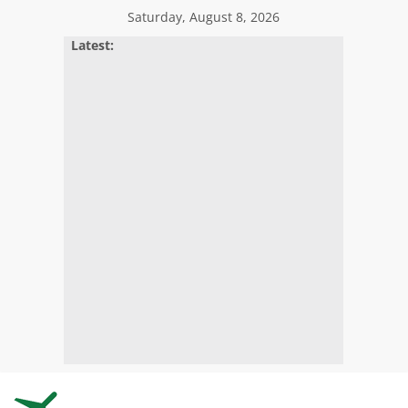
Skip
Saturday, August 8, 2026
to
Latest:
content