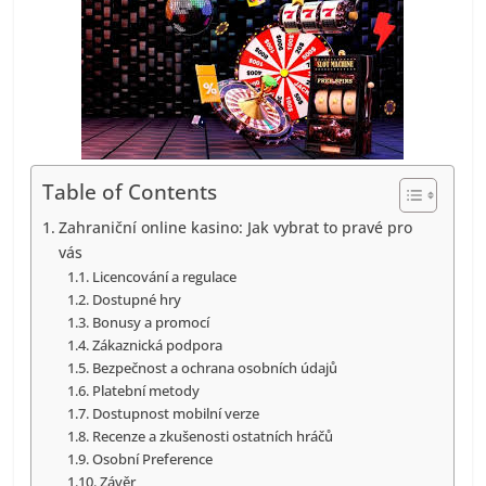
Table of Contents
Zahraniční online kasino: Jak vybrat to pravé pro
vás
Licencování a regulace
Dostupné hry
Bonusy a promocí
Zákaznická podpora
Bezpečnost a ochrana osobních údajů
Platební metody
Dostupnost mobilní verze
Recenze a zkušenosti ostatních hráčů
Osobní Preference
Závěr