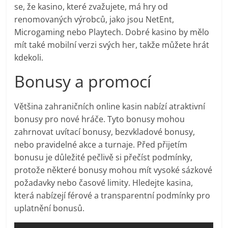
se, že kasino, které zvažujete, má hry od
renomovaných výrobců, jako jsou NetEnt,
Microgaming nebo Playtech. Dobré kasino by mělo
mít také mobilní verzi svých her, takže můžete hrát
kdekoli.
Bonusy a promocí
Většina zahraničních online kasin nabízí atraktivní
bonusy pro nové hráče. Tyto bonusy mohou
zahrnovat uvítací bonusy, bezvkladové bonusy,
nebo pravidelné akce a turnaje. Před přijetím
bonusu je důležité pečlivě si přečíst podmínky,
protože některé bonusy mohou mít vysoké sázkové
požadavky nebo časové limity. Hledejte kasina,
která nabízejí férové a transparentní podmínky pro
uplatnění bonusů.