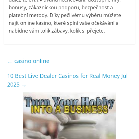
bonusy, zákaznickou podporu, bezpečnost a
platební metody. Díky pečlivému výběru můžete
najít online kasino, které splní vaše očekávání a
nabídne vám tolik zábavy, kolik si přejete.
←
casino online
10 Best Live Dealer Casinos for Real Money Jul
2025
→