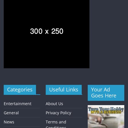
Categories
Useful Links
Your Ad
Goes Here
Entertainment
About Us
General
Privacy Policy
News
Terms and
Conditions