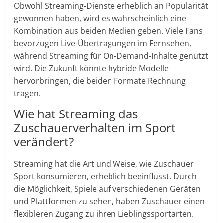
Obwohl Streaming-Dienste erheblich an Popularität
gewonnen haben, wird es wahrscheinlich eine
Kombination aus beiden Medien geben. Viele Fans
bevorzugen Live-Übertragungen im Fernsehen,
während Streaming für On-Demand-Inhalte genutzt
wird. Die Zukunft könnte hybride Modelle
hervorbringen, die beiden Formate Rechnung
tragen.
Wie hat Streaming das
Zuschauerverhalten im Sport
verändert?
Streaming hat die Art und Weise, wie Zuschauer
Sport konsumieren, erheblich beeinflusst. Durch
die Möglichkeit, Spiele auf verschiedenen Geräten
und Plattformen zu sehen, haben Zuschauer einen
flexibleren Zugang zu ihren Lieblingssportarten.