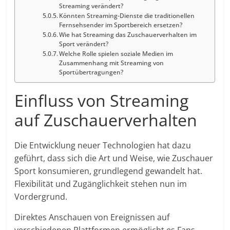
Streaming verändert?
Könnten Streaming-Dienste die traditionellen
Fernsehsender im Sportbereich ersetzen?
Wie hat Streaming das Zuschauerverhalten im
Sport verändert?
Welche Rolle spielen soziale Medien im
Zusammenhang mit Streaming von
Sportübertragungen?
Einfluss von Streaming
auf Zuschauerverhalten
Die Entwicklung neuer Technologien hat dazu
geführt, dass sich die Art und Weise, wie Zuschauer
Sport konsumieren, grundlegend gewandelt hat.
Flexibilität und Zugänglichkeit stehen nun im
Vordergrund.
Direktes Anschauen von Ereignissen auf