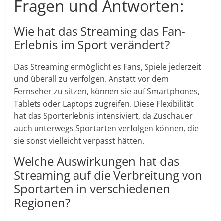
Fragen und Antworten:
Wie hat das Streaming das Fan-
Erlebnis im Sport verändert?
Das Streaming ermöglicht es Fans, Spiele jederzeit
und überall zu verfolgen. Anstatt vor dem
Fernseher zu sitzen, können sie auf Smartphones,
Tablets oder Laptops zugreifen. Diese Flexibilität
hat das Sporterlebnis intensiviert, da Zuschauer
auch unterwegs Sportarten verfolgen können, die
sie sonst vielleicht verpasst hätten.
Welche Auswirkungen hat das
Streaming auf die Verbreitung von
Sportarten in verschiedenen
Regionen?