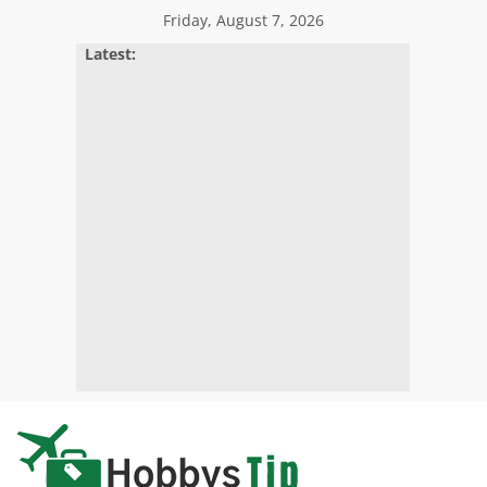
Skip
Friday, August 7, 2026
to
Latest:
content