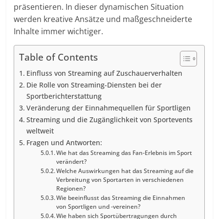
präsentieren. In dieser dynamischen Situation
werden kreative Ansätze und maßgeschneiderte
Inhalte immer wichtiger.
Table of Contents
Einfluss von Streaming auf Zuschauerverhalten
Die Rolle von Streaming-Diensten bei der
Sportberichterstattung
Veränderung der Einnahmequellen für Sportligen
Streaming und die Zugänglichkeit von Sportevents
weltweit
Fragen und Antworten:
Wie hat das Streaming das Fan-Erlebnis im Sport
verändert?
Welche Auswirkungen hat das Streaming auf die
Verbreitung von Sportarten in verschiedenen
Regionen?
Wie beeinflusst das Streaming die Einnahmen
von Sportligen und -vereinen?
Wie haben sich Sportübertragungen durch