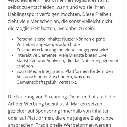
verschiedenen Plattformen ermöglicht es Fans,
selbst zu entscheiden, wann und wo sie ihren
Lieblingssport verfolgen möchten. Diese Freiheit
zieht viele Menschen an, die sonst vielleicht nicht
die Möglichkeit hätten, live dabei zu sein.
Personalisierte Inhalte: Nutzer können eigene
Vorlieben angeben, wodurch die
Zuschauererfahrung individuell angepasst wird.
Interaktive Elemente: Viele Dienste bieten Live-
Statistiken und Analysen, die das Nutzerengagement
erhöhen.
Social Media Integration: Plattformen fördern den
Austausch unter Zuschauern, was das
Gemeinschaftsgefühl verstärkt.
Die Nutzung von Streaming-Diensten hat auch die
Art der Werbung beeinflusst. Marken setzen
gezielter auf Sponsoring innerhalb von Inhalten
oder auf Plattformen, die eine jüngere Zielgruppe
ansprechen. Traditionelle Werbeformen werden