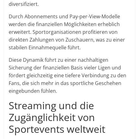
diversifiziert.
Durch Abonnements und Pay-per-View-Modelle
werden die finanziellen Möglichkeiten erheblich
erweitert. Sportorganisationen profitieren von
direkten Zahlungen von Zuschauern, was zu einer
stabilen Einnahmequelle führt.
Diese Dynamik führt zu einer nachhaltigen
Sicherung der finanziellen Basis vieler Ligen und
fördert gleichzeitig eine tiefere Verbindung zu den
Fans, die sich mehr in das sportliche Geschehen
eingebunden fühlen.
Streaming und die
Zugänglichkeit von
Sportevents weltweit