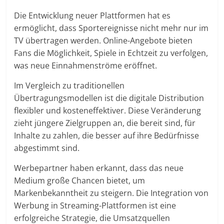
Die Entwicklung neuer Plattformen hat es
ermöglicht, dass Sportereignisse nicht mehr nur im
TV übertragen werden. Online-Angebote bieten
Fans die Möglichkeit, Spiele in Echtzeit zu verfolgen,
was neue Einnahmenströme eröffnet.
Im Vergleich zu traditionellen
Übertragungsmodellen ist die digitale Distribution
flexibler und kosteneffektiver. Diese Veränderung
zieht jüngere Zielgruppen an, die bereit sind, für
Inhalte zu zahlen, die besser auf ihre Bedürfnisse
abgestimmt sind.
Werbepartner haben erkannt, dass das neue
Medium große Chancen bietet, um
Markenbekanntheit zu steigern. Die Integration von
Werbung in Streaming-Plattformen ist eine
erfolgreiche Strategie, die Umsatzquellen