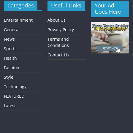
Categories
Useful Links
Your Ad
Goes Here
Entertainment
About Us
General
Privacy Policy
News
Terms and
Conditions
Sports
Contact Us
Health
Fashion
Style
Technology
FEATURED
Latest