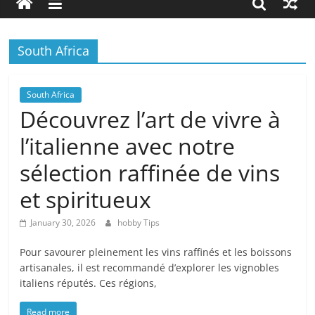
about
hobbies
tips
South Africa
and
tricks
South Africa
Découvrez l’art de vivre à
l’italienne avec notre
sélection raffinée de vins
et spiritueux
January 30, 2026
hobby Tips
Pour savourer pleinement les vins raffinés et les boissons
artisanales, il est recommandé d’explorer les vignobles
italiens réputés. Ces régions,
Read more