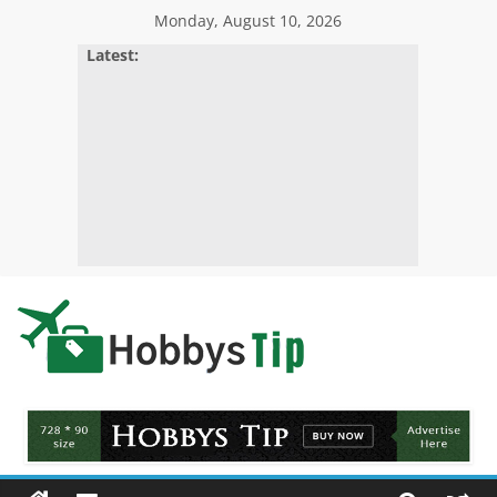
Skip
Monday, August 10, 2026
to
Latest:
content
Hobbys
Tips
All