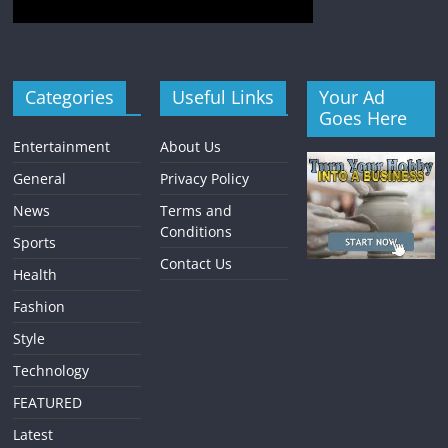
Categories
Useful Links
Your Ad
Goes Here
Entertainment
About Us
General
Privacy Policy
News
Terms and
Conditions
Sports
Contact Us
Health
Fashion
Style
Technology
FEATURED
Latest