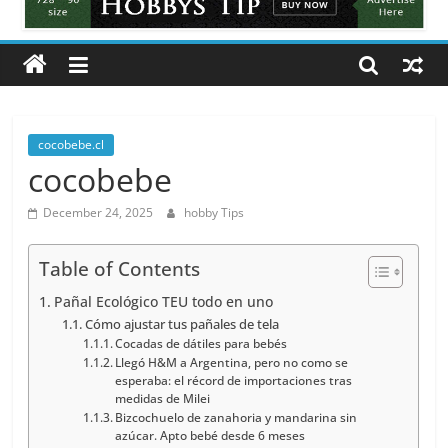
Tips
All
about
hobbies
tips
and
cocobebe.cl
tricks
cocobebe
December 24, 2025
hobby Tips
Table of Contents
Pañal Ecológico TEU todo en uno
Cómo ajustar tus pañales de tela
Cocadas de dátiles para bebés
Llegó H&M a Argentina, pero no como se
esperaba: el récord de importaciones tras
medidas de Milei
Bizcochuelo de zanahoria y mandarina sin
azúcar. Apto bebé desde 6 meses