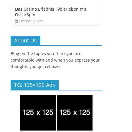
Das Casino Erlebnis live erleben mit
OscarSpin
October 2, 2025
About Us
Blog on the topics you think you are
comfortable with and when you express your
thoughts you get relaxed.
TG: 125×125 Ads