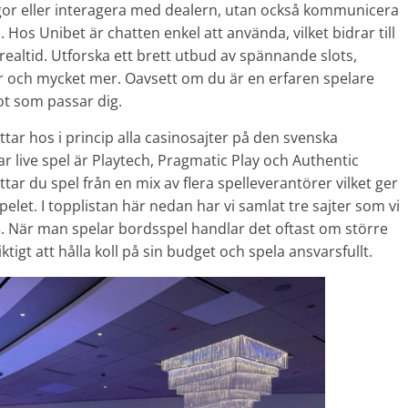
rågor eller interagera med dealern, utan också kommunicera
os Unibet är chatten enkel att använda, vilket bidrar till
realtid. Utforska ett brett utbud av spännande slots,
r och mycket mer. Oavsett om du är en erfaren spelare
ot som passar dig.
ittar hos i princip alla casinosajter på den svenska
 live spel är Playtech, Pragmatic Play och Authentic
tar du spel från en mix av flera spelleverantörer vilket ger
spelet. I topplistan här nedan har vi samlat tre sajter som vi
5. När man spelar bordsspel handlar det oftast om större
ktigt att hålla koll på sin budget och spela ansvarsfullt.