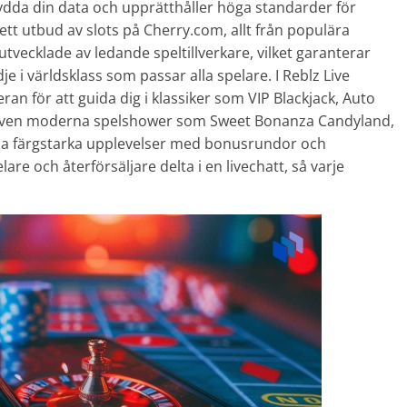
ydda din data och upprätthåller höga standarder för
rett utbud av slots på Cherry.com, allt från populära
 utvecklade av ledande speltillverkare, vilket garanterar
je i världsklass som passar alla spelare. I Reblz Live
ran för att guida dig i klassiker som VIP Blackjack, Auto
 även moderna spelshower som Sweet Bonanza Candyland,
 ha färgstarka upplevelser med bonusrundor och
re och återförsäljare delta i en livechatt, så varje