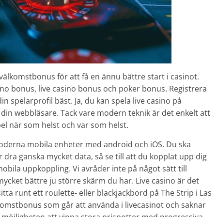
älkomstbonus för att få en ännu bättre start i casinot.
ino bonus, live casino bonus och poker bonus. Registrera
n spelarprofil bäst. Ja, du kan spela live casino på
i din webbläsare. Tack vare modern teknik är det enkelt att
spel när som helst och var som helst.
 moderna mobila enheter med android och iOS. Du ska
ra ganska mycket data, så se till att du kopplat upp dig
mobila uppkoppling. Vi avråder inte på något sätt till
ycket bättre ju större skärm du har. Live casino är det
a runt ett roulette- eller blackjackbord på The Strip i Las
älkomstbonus som går att använda i livecasinot och saknar