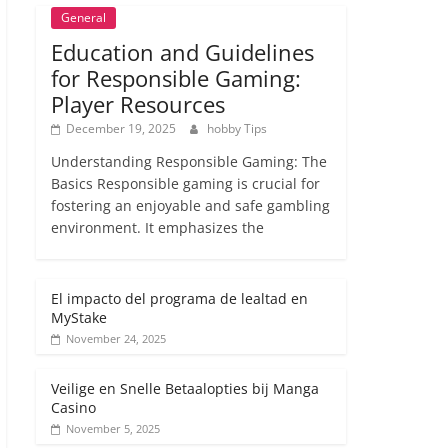
General
Education and Guidelines
for Responsible Gaming:
Player Resources
December 19, 2025
hobby Tips
Understanding Responsible Gaming: The
Basics Responsible gaming is crucial for
fostering an enjoyable and safe gambling
environment. It emphasizes the
El impacto del programa de lealtad en
MyStake
November 24, 2025
Veilige en Snelle Betaalopties bij Manga
Casino
November 5, 2025