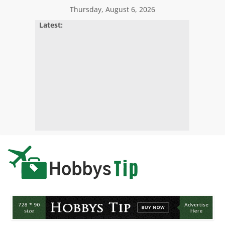
Skip
Thursday, August 6, 2026
to
Latest:
content
Hobbys
Tips