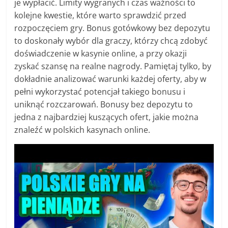
je wypłacić. Limity wygranych i czas ważności to
kolejne kwestie, które warto sprawdzić przed
rozpoczęciem gry. Bonus gotówkowy bez depozytu
to doskonały wybór dla graczy, którzy chcą zdobyć
doświadczenie w kasynie online, a przy okazji
zyskać szansę na realne nagrody. Pamiętaj tylko, by
dokładnie analizować warunki każdej oferty, aby w
pełni wykorzystać potencjał takiego bonusu i
uniknąć rozczarowań. Bonusy bez depozytu to
jedna z najbardziej kuszących ofert, jakie można
znaleźć w polskich kasynach online.