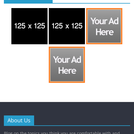
About Us
Blog on the topics you think you are comfortable with and