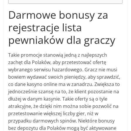
Darmowe bonusy za
rejestracje lista
pewniaków dla graczy
Takie promocje stanowią jedną z najlepszych
zachęt dla Polaków, aby przetestować ofertę
wybranego serwisu hazardowego. Gracz nie musi
bowiem wydawać swoich pieniędzy, aby sprawdzić,
co dane kasyno online ma w zanadrzu. Zwiększa to
jednocześnie szansę na to, że klient pozostanie na
dłużej w danym kasynie. Takie oferty są o tyle
atrakcyjne, że dzięki nim można sobie pozwolić na
przetestowanie większej liczby gier, niż w
przypadku darmowych spinów. Niektóre bonusy
bez depozytu dla Polaków mogą być aktywowane