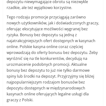
depozytu niewymagające obrotu są niezwykle
rzadkie, ale też wyjątkowo korzystne.
Tego rodzaju promocje przyciągają zarówno
nowych użytkowników, jak i doświadczonych graczy,
oferując ekscytujące możliwości wygranej bez
ryzyka. Bonusy bez depozytu są jedną z
najatrakcyjniejszych ofert dostępnych w kasynach
online. Polskie kasyna online coraz częściej
wprowadzają do oferty bonusu bez depozytu. Żeby
wyróżnić się na tle konkurentów, decydują na
urozmaicenie podobnych promocji. Aktualne
bonusy bez depozytu to już nie tylko darmowe
spiny lub środki na depozyt. Przyjrzyjmy się bliżej
najpopularniejszym rodzajom bonusów bez
depozytu dostępnych w międzynarodowych
kasynach online oferujących legalne usługi dla
graczy z Polski.