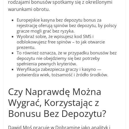
rodzajami bonusów spotkamy się z określonymi
warunkami obrotu.
Europejskie kasyna bez depozytu bonus za
rejestrację oferują spinów bez depozytu, by polscy
gracze mogli grać bez ryzyka.
Wyobraź sobie, że wpisujesz kod SMS i
odblokowujesz free spinów – to jak otwarcie
prezentu.
To również oznacza, że w przypadku bonusów bez
depozytu nie obejdziemy się bez potrzeby
spełnienia pewnych kryteriów.
Weryfikacja zabezpiecza graczy i kasyno —
potwierdza wiek, tożsamość i źródło środków.
Czy Naprawdę Można
Wygrać, Korzystając z
Bonusu Bez Depozytu?
Dawid Moś pracuje w Dobramine jako analityk i