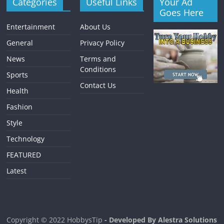
Categories
Useful Links
Your Ad
Goes Here
Entertainment
About Us
General
Privacy Policy
News
Terms and
Conditions
Sports
Contact Us
Health
Fashion
Style
Technology
FEATURED
Latest
Copyright © 2022
HobbysTip
- Developed By Alestra Solutions