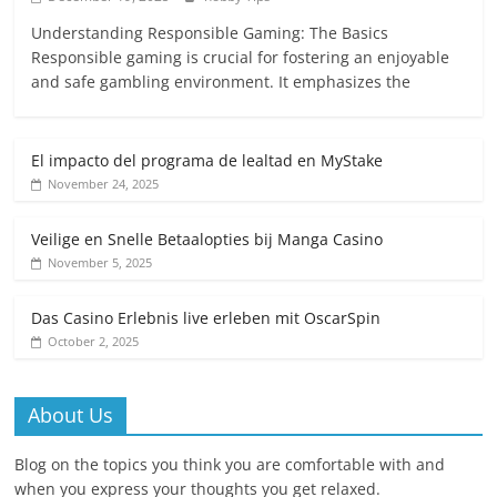
Understanding Responsible Gaming: The Basics
Responsible gaming is crucial for fostering an enjoyable
and safe gambling environment. It emphasizes the
El impacto del programa de lealtad en MyStake
November 24, 2025
Veilige en Snelle Betaalopties bij Manga Casino
November 5, 2025
Das Casino Erlebnis live erleben mit OscarSpin
October 2, 2025
About Us
Blog on the topics you think you are comfortable with and
when you express your thoughts you get relaxed.