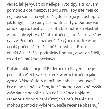
vědět, jak je využít co nejlépe. Tyto tipy a triky vám
pomohou optimalizovat svou hru, aby jste měli co
nejlepší šance na výhru. Nejdůležitější je pochopit,
jak fungují free spiny casino dnes. Tyto bonusy vám
umožňují roztočit válce slotu bez nutnosti vlastního
vkladu, ale výhry z těchto otočení jsou často vázány
na tzv. Protočení znamená, že výhru musíte vsadit
určitý početkrát, než ji můžete vybrat. Proto je
důležité si přečíst podmínky bonusu, abyste věděli,
co od něj můžete očekávat.
Dalším faktorem je RTP (Return to Player), což je
procento všech sázek, které se vrací hráčům jako
výhry. Některé sloty například nabízejí bonusové
hry nebo volná otočení, které mohou výrazně zvýšit
vaše šance na výhru. Na naší stránce najdete
recenze a doporučení různých slotů, které vám
mohou pomoci s výběrem. Naše recenze obsahují