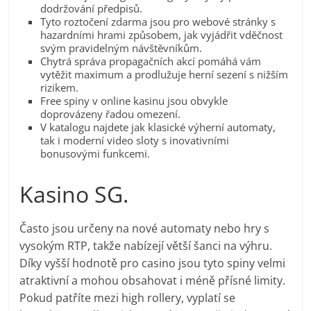
dodržování předpisů.
Tyto roztočení zdarma jsou pro webové stránky s
hazardními hrami způsobem, jak vyjádřit vděčnost
svým pravidelným návštěvníkům.
Chytrá správa propagačních akcí pomáhá vám
vytěžit maximum a prodlužuje herní sezení s nižším
rizikem.
Free spiny v online kasinu jsou obvykle
doprovázeny řadou omezení.
V katalogu najdete jak klasické výherní automaty,
tak i moderní video sloty s inovativními
bonusovými funkcemi.
Kasino SG.
Často jsou určeny na nové automaty nebo hry s
vysokým RTP, takže nabízejí větší šanci na výhru.
Díky vyšší hodnotě pro casino jsou tyto spiny velmi
atraktivní a mohou obsahovat i méně přísné limity.
Pokud patříte mezi high rollery, vyplatí se