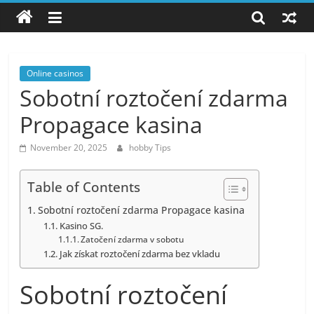
All
about
hobbies
tips
and
Online casinos
tricks
Sobotní roztočení zdarma
Propagace kasina
November 20, 2025
hobby Tips
Table of Contents
Sobotní roztočení zdarma Propagace kasina
Kasino SG.
Zatočení zdarma v sobotu
Jak získat roztočení zdarma bez vkladu
Sobotní roztočení