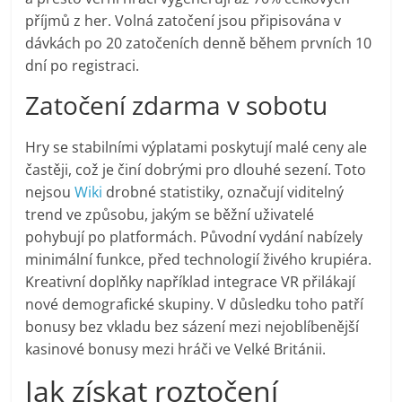
příjmů z her. Volná zatočení jsou připisována v
dávkách po 20 zatočeních denně během prvních 10
dní po registraci.
Zatočení zdarma v sobotu
Hry se stabilními výplatami poskytují malé ceny ale
častěji, což je činí dobrými pro dlouhé sezení. Toto
nejsou
Wiki
drobné statistiky, označují viditelný
trend ve způsobu, jakým se běžní uživatelé
pohybují po platformách. Původní vydání nabízely
minimální funkce, před technologií živého krupiéra.
Kreativní doplňky například integrace VR přilákají
nové demografické skupiny. V důsledku toho patří
bonusy bez vkladu bez sázení mezi nejoblíbenější
kasinové bonusy mezi hráči ve Velké Británii.
Jak získat roztočení