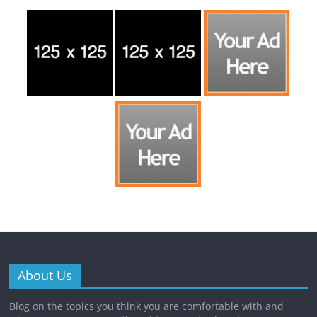
About Us
Blog on the topics you think you are comfortable with and