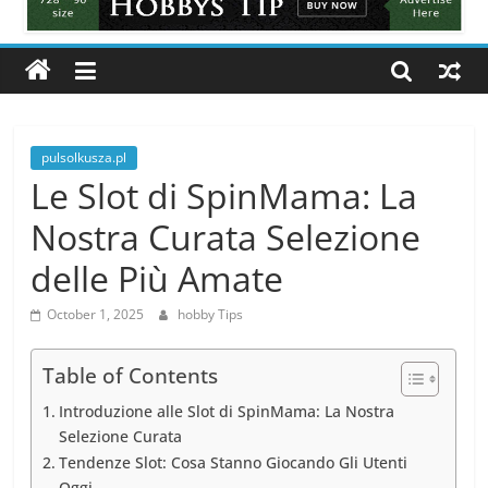
Tips
All
about
hobbies
tips
and
pulsolkusza.pl
tricks
Le Slot di SpinMama: La
Nostra Curata Selezione
delle Più Amate
October 1, 2025
hobby Tips
Table of Contents
Introduzione alle Slot di SpinMama: La Nostra
Selezione Curata
Tendenze Slot: Cosa Stanno Giocando Gli Utenti
Oggi