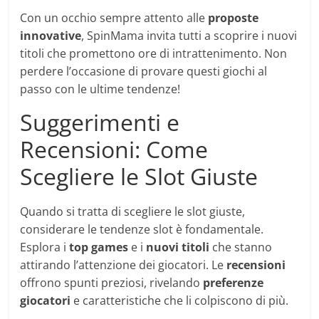
Con un occhio sempre attento alle
proposte
innovative
, SpinMama invita tutti a scoprire i nuovi
titoli che promettono ore di intrattenimento. Non
perdere l’occasione di provare questi giochi al
passo con le ultime tendenze!
Suggerimenti e
Recensioni: Come
Scegliere le Slot Giuste
Quando si tratta di scegliere le slot giuste,
considerare le tendenze slot è fondamentale.
Esplora i
top games
e i
nuovi titoli
che stanno
attirando l’attenzione dei giocatori. Le
recensioni
offrono spunti preziosi, rivelando
preferenze
giocatori
e caratteristiche che li colpiscono di più.