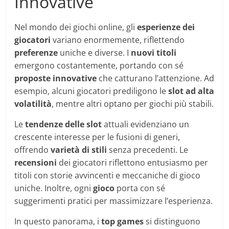
Innovative
Nel mondo dei giochi online, gli
esperienze dei
giocatori
variano enormemente, riflettendo
preferenze
uniche e diverse. I
nuovi titoli
emergono costantemente, portando con sé
proposte innovative
che catturano l’attenzione. Ad
esempio, alcuni giocatori prediligono le
slot ad alta
volatilità
, mentre altri optano per giochi più stabili.
Le
tendenze delle slot
attuali evidenziano un
crescente interesse per le fusioni di generi,
offrendo
varietà di stili
senza precedenti. Le
recensioni
dei giocatori riflettono entusiasmo per
titoli con storie avvincenti e meccaniche di gioco
uniche. Inoltre, ogni
gioco
porta con sé
suggerimenti pratici per massimizzare l’esperienza.
In questo panorama, i
top games
si distinguono