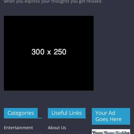
when you express your thoughts you get relaxed.
Categories
Useful Links
Your Ad
Goes Here
Entertainment
About Us