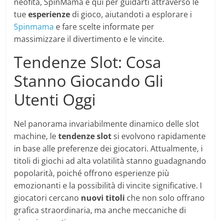
neofita, SpinMama è qui per guidarti attraverso le
tue
esperienze
di gioco, aiutandoti a esplorare i
Spinmama
e fare scelte informate per
massimizzare il divertimento e le vincite.
Tendenze Slot: Cosa
Stanno Giocando Gli
Utenti Oggi
Nel panorama invariabilmente dinamico delle slot
machine, le
tendenze slot
si evolvono rapidamente
in base alle preferenze dei giocatori. Attualmente, i
titoli di giochi ad alta volatilità stanno guadagnando
popolarità, poiché offrono esperienze più
emozionanti e la possibilità di vincite significative. I
giocatori cercano
nuovi titoli
che non solo offrano
grafica straordinaria, ma anche meccaniche di