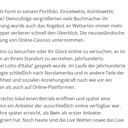
ett-Form in seinem Portfolio. Einzelwette, Kombiwette,
e? Demzufolge vergrößerten viele Buchmacher ihr
hang wurde auch das Angebot an Wettarten immer mehr
pper verlieren schnell den Überblick. Die neuseeländische
ierung von Online-Casinos unternommen.
sino zu besuchen oder Ihr Glück online zu versuchen, es ist
n an Ihrem Standort zu verstehen. Jahrhunderts
el Lotto d’Italia“ gespielt wurde. Im Laufe der Jahrhunderte
ngte schließlich nach Nordamerika und in andere Teile der
chheit und sozialen Anziehungskraft nach wie vor ein
len als auch auf Online-Plattformen.
nächst lokal einen Betrieb eröffnen und später eine
nn ein Anbieter der ausschließlich online verfügbar war.
re später erreicht, als Bwin als erster Anbieter
griert hat. Noch heute sind die Live Wetten sowie das Live