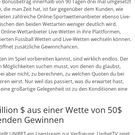
ve Bonusbetrag innerhalb von 90 Tagen drei mal umgesetzt
, die man Zeit hat, ist fair gegenüber dem Kunden, wie
ieten zahlreiche Online-Sportwettenanbieter ebenso Live-
schen den beiden Wettarten weniger deutlich wird.
 Online-Wettanbieter Live-Wetten in ihre Plattformen,
zierten Fussball Wetten und Live-Wetten wechseln können.
eröffnet zusätzliche Gewinnchancen.
en im Spiel vorbereiten kannst, sind wirklich endlos. Der
ch Möglichkeiten suchen musst, von denen du glaubst,
bei aber nicht, zu berechnen, zu welchen Quoten du bei
eren wirst. Nur weil das passiert, was du erwartet hast,
eine großartige Gelegenheit ist zu den Konditionen eine
illion $ aus einer Wette von 50$
kenden Gewinnen
llt UNIBET ein Livestream zur Verfügung. UnibetTV zeigt