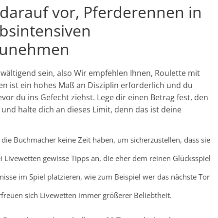
 darauf vor, Pferderennen in
bsintensiven
fzunehmen
wältigend sein, also Wir empfehlen Ihnen, Roulette mit
en ist ein hohes Maß an Disziplin erforderlich und du
or du ins Gefecht ziehst. Lege dir einen Betrag fest, den
und halte dich an dieses Limit, denn das ist deine
 die Buchmacher keine Zeit haben, um sicherzustellen, dass sie
 Livewetten gewisse Tipps an, die eher dem reinen Glücksspiel
sse im Spiel platzieren, wie zum Beispiel wer das nächste Tor
euen sich Livewetten immer größerer Beliebtheit.