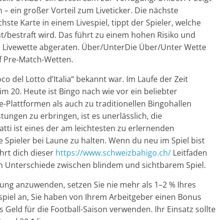
– ein großer Vorteil zum Liveticker. Die nächste
hste Karte in einem Livespiel, tippt der Spieler, welche
/bestraft wird. Das führt zu einem hohen Risiko und
on Livewette abgeraten. Über/UnterDie Über/Unter Wette
uf Pre-Match-Wetten.
co del Lotto d’Italia“ bekannt war. Im Laufe der Zeit
im 20. Heute ist Bingo nach wie vor ein beliebter
ne-Plattformen als auch zu traditionellen Bingohallen
ngen zu erbringen, ist es unerlässlich, die
tti ist eines der am leichtesten zu erlernenden
e Spieler bei Laune zu halten. Wenn du neu im Spiel bist
hrt dich dieser
https://www.schweizbahigo.ch/
Leitfaden
en Unterschiede zwischen blindem und sichtbarem Spiel.
tung anzuwenden, setzen Sie nie mehr als 1–2 % Ihres
iel an, Sie haben von Ihrem Arbeitgeber einen Bonus
 Geld für die Football-Saison verwenden. Ihr Einsatz sollte