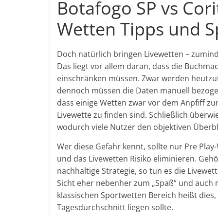
Botafogo SP vs Cor
Wetten Tipps und Sp
Doch natürlich bringen Livewetten – zumind
Das liegt vor allem daran, dass die Buchma
einschränken müssen. Zwar werden heutzut
dennoch müssen die Daten manuell bezogen
dass einige Wetten zwar vor dem Anpfiff zu
Livewette zu finden sind. Schließlich überwi
wodurch viele Nutzer den objektiven Überbli
Wer diese Gefahr kennt, sollte nur Pre Play
und das Livewetten Risiko eliminieren. Gehö
nachhaltige Strategie, so tun es die Livewet
Sicht eher nebenher zum „Spaß“ und auch n
klassischen Sportwetten Bereich heißt dies,
Tagesdurchschnitt liegen sollte.