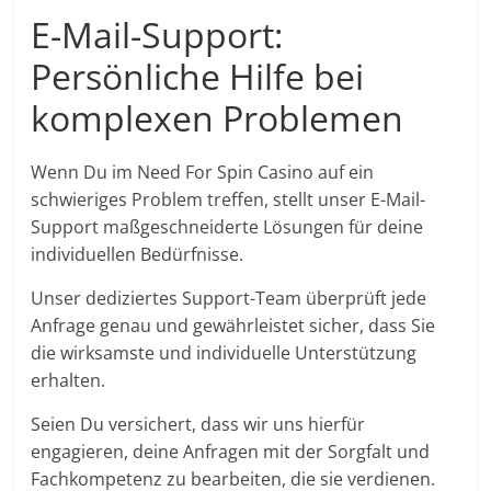
E-Mail-Support:
Persönliche Hilfe bei
komplexen Problemen
Wenn Du im Need For Spin Casino auf ein
schwieriges Problem treffen, stellt unser E-Mail-
Support maßgeschneiderte Lösungen für deine
individuellen Bedürfnisse.
Unser dediziertes Support-Team überprüft jede
Anfrage genau und gewährleistet sicher, dass Sie
die wirksamste und individuelle Unterstützung
erhalten.
Seien Du versichert, dass wir uns hierfür
engagieren, deine Anfragen mit der Sorgfalt und
Fachkompetenz zu bearbeiten, die sie verdienen.