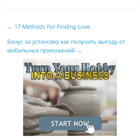
←
17 Methods For Finding Love
Бонус за установку как получить выгоду от
мобильных приложений
→