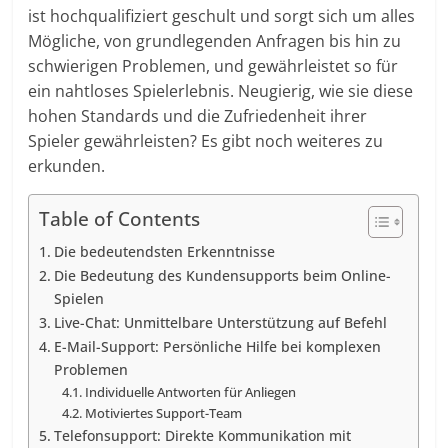
ist hochqualifiziert geschult und sorgt sich um alles
Mögliche, von grundlegenden Anfragen bis hin zu
schwierigen Problemen, und gewährleistet so für
ein nahtloses Spielerlebnis. Neugierig, wie sie diese
hohen Standards und die Zufriedenheit ihrer
Spieler gewährleisten? Es gibt noch weiteres zu
erkunden.
Table of Contents
Die bedeutendsten Erkenntnisse
Die Bedeutung des Kundensupports beim Online-
Spielen
Live-Chat: Unmittelbare Unterstützung auf Befehl
E-Mail-Support: Persönliche Hilfe bei komplexen
Problemen
Individuelle Antworten für Anliegen
Motiviertes Support-Team
Telefonsupport: Direkte Kommunikation mit