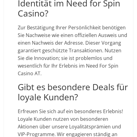
Identität im Need for Spin
Casino?
Zur Bestätigung Ihrer Persönlichkeit benötigen
Sie Nachweise wie einen offiziellen Ausweis und
einen Nachweis der Adresse. Dieser Vorgang
garantiert geschützte Transaktionen. Nutzen
Sie die Innovation; sie ist problemlos und
wesentlich für Ihr Erlebnis im Need For Spin
Casino AT.
Gibt es besondere Deals für
loyale Kunden?
Erfreuen Sie sich auf ein besonderes Erlebnis!
Loyale Kunden nutzen von besonderen
Aktionen über unsere Loyalitätsprämien und
VIP-Programme. Wir engagieren ständig an