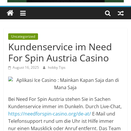
All
about
hobbies
tips
and
Uncategorized
tricks
Kundenservice im Need
For Spin Austria Casino
August 16, 2025
hobby Tips
Bei Need For Spin Austria stehen Sie in Sachen
Kundenservice immer im Dunkeln. Durch Live-Chat,
https://needforspin-casino.org/de-at/
E-Mail und
Telefonsupport rund um die Uhr ist Hilfe immer
nur einen Mausklick oder Anruf entfernt. Das Team