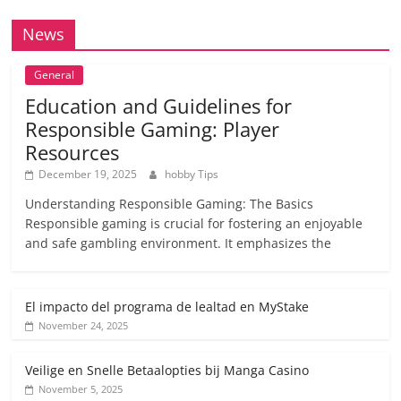
News
General
Education and Guidelines for
Responsible Gaming: Player
Resources
December 19, 2025
hobby Tips
Understanding Responsible Gaming: The Basics
Responsible gaming is crucial for fostering an enjoyable
and safe gambling environment. It emphasizes the
El impacto del programa de lealtad en MyStake
November 24, 2025
Veilige en Snelle Betaalopties bij Manga Casino
November 5, 2025