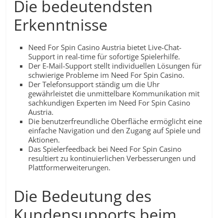
Die bedeutendsten
Erkenntnisse
Need For Spin Casino Austria bietet Live-Chat-
Support in real-time für sofortige Spielerhilfe.
Der E-Mail-Support stellt individuellen Lösungen für
schwierige Probleme im Need For Spin Casino.
Der Telefonsupport ständig um die Uhr
gewährleistet die unmittelbare Kommunikation mit
sachkundigen Experten im Need For Spin Casino
Austria.
Die benutzerfreundliche Oberfläche ermöglicht eine
einfache Navigation und den Zugang auf Spiele und
Aktionen.
Das Spielerfeedback bei Need For Spin Casino
resultiert zu kontinuierlichen Verbesserungen und
Plattformerweiterungen.
Die Bedeutung des
Kundensupports beim