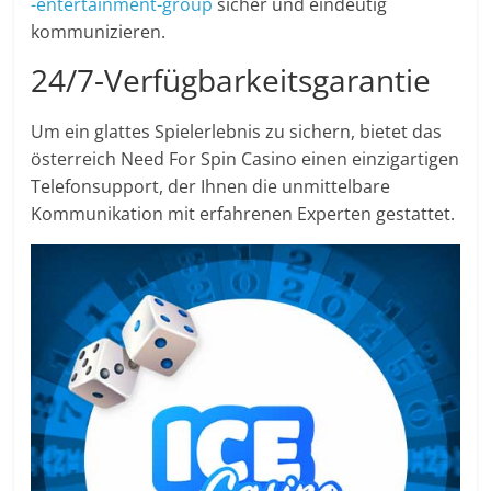
-entertainment-group
sicher und eindeutig
kommunizieren.
24/7-Verfügbarkeitsgarantie
Um ein glattes Spielerlebnis zu sichern, bietet das
österreich Need For Spin Casino einen einzigartigen
Telefonsupport, der Ihnen die unmittelbare
Kommunikation mit erfahrenen Experten gestattet.