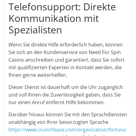
Telefonsupport: Direkte
Kommunikation mit
Spezialisten
Wenn Sie direkte Hilfe erforderlich haben, können
Sie sich an den Kundenservice von Need For Spin
Casino anschreiben und garantiert, dass Sie sofort
mit qualifizierten Experten in Kontakt werden, die
Ihnen gerne weiterhelfen.
Dieser Dienst ist dauerhaft um die Uhr zugänglich
und soll Ihnen die Zuverlässigkeit geben, dass Sie
nur einen Anruf entfernt Hilfe bekommen.
Darüber hinaus können Sie mit den Sprachdiensten
unabhängig von Ihrer bevorzugten Sprache
https://www.crunchbase.com/organization/fortuna