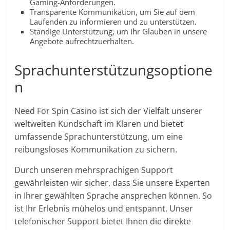
Gaming-Anforderungen.
Transparente Kommunikation, um Sie auf dem
Laufenden zu informieren und zu unterstützen.
Ständige Unterstützung, um Ihr Glauben in unsere
Angebote aufrechtzuerhalten.
Sprachunterstützungsoptione
n
Need For Spin Casino ist sich der Vielfalt unserer
weltweiten Kundschaft im Klaren und bietet
umfassende Sprachunterstützung, um eine
reibungsloses Kommunikation zu sichern.
Durch unseren mehrsprachigen Support
gewährleisten wir sicher, dass Sie unsere Experten
in Ihrer gewählten Sprache ansprechen können. So
ist Ihr Erlebnis mühelos und entspannt. Unser
telefonischer Support bietet Ihnen die direkte