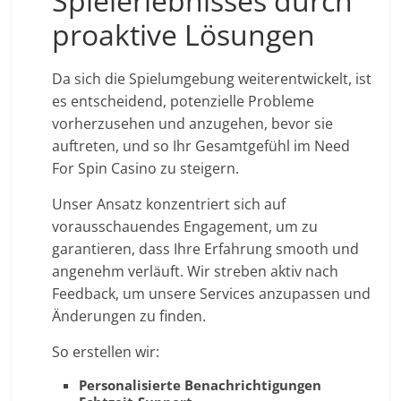
Spielerlebnisses durch
proaktive Lösungen
Da sich die Spielumgebung weiterentwickelt, ist
es entscheidend, potenzielle Probleme
vorherzusehen und anzugehen, bevor sie
auftreten, und so Ihr Gesamtgefühl im Need
For Spin Casino zu steigern.
Unser Ansatz konzentriert sich auf
vorausschauendes Engagement, um zu
garantieren, dass Ihre Erfahrung smooth und
angenehm verläuft. Wir streben aktiv nach
Feedback, um unsere Services anzupassen und
Änderungen zu finden.
So erstellen wir:
Personalisierte Benachrichtigungen