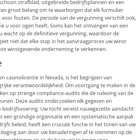
choon strafblad, uitgebreide bedrijfsplannen en een
an groot belang om te waarborgen dat elk formulier
s voor fouten. De periode van de vergunning verschilt ook,
e die u voor ogen heeft. Soms kan het ontvangen van een
jl u wacht op de definitieve vergunning, waardoor de
eet niet dat elke stap in het aanvraagproces uw winst
eze winstgevende onderneming te verkennen.
e
n casinolicentie in Nevada, is het begrijpen van
rijke verantwoordelijkheid. Om voortgang te maken in de
ken op strenge compliance-audits die de naleving van de
eunen. Deze audits onderzoeken elk gegeven en
de bedrijfsvoering. Uw tocht vereist nauwgezette aandacht
t een grondige organisatie en een systematische aanpak
ijfs beleid, heeft een cruciale functie in het tonen van uw
uitdaging aan door uw benaderingen af te stemmen op de