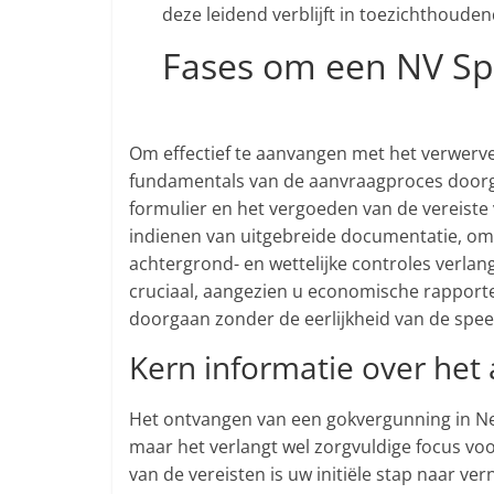
deze leidend verblijft in toezichthouden
Fases om een NV Spel
Om effectief te aanvangen met het verwerv
fundamentals van de aanvraagproces doorgr
formulier en het vergoeden van de vereiste
indienen van uitgebreide documentatie, om
achtergrond- en wettelijke controles verlang
cruciaal, aangezien u economische rapporte
doorgaan zonder de eerlijkheid van de speel
Kern informatie over he
Het ontvangen van een gokvergunning in Nevad
maar het verlangt wel zorgvuldige focus voo
van de vereisten is uw initiële stap naar ve