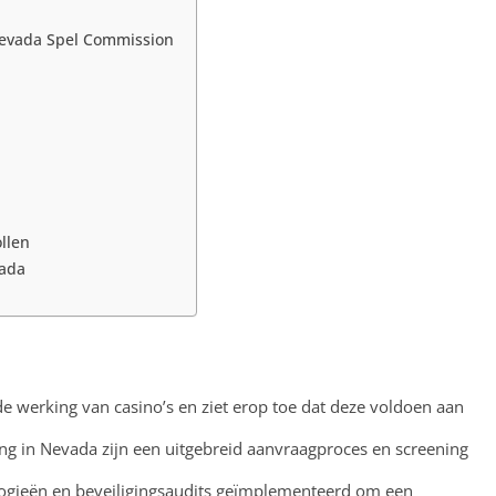
Nevada Spel Commission
ollen
vada
 werking van casino’s en ziet erop toe dat deze voldoen aan
ng in Nevada zijn een uitgebreid aanvraagproces en screening
gieën en beveiligingsaudits geïmplementeerd om een