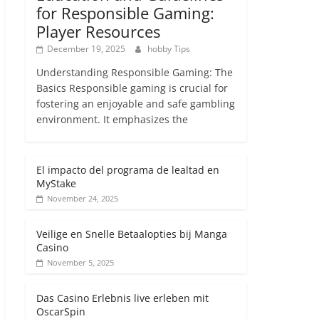
for Responsible Gaming:
Player Resources
December 19, 2025
hobby Tips
Understanding Responsible Gaming: The
Basics Responsible gaming is crucial for
fostering an enjoyable and safe gambling
environment. It emphasizes the
El impacto del programa de lealtad en
MyStake
November 24, 2025
Veilige en Snelle Betaalopties bij Manga
Casino
November 5, 2025
Das Casino Erlebnis live erleben mit
OscarSpin