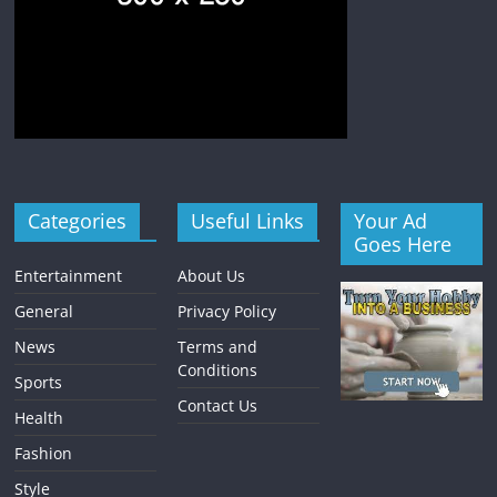
Categories
Useful Links
Your Ad
Goes Here
Entertainment
About Us
General
Privacy Policy
News
Terms and
Conditions
Sports
Contact Us
Health
Fashion
Style