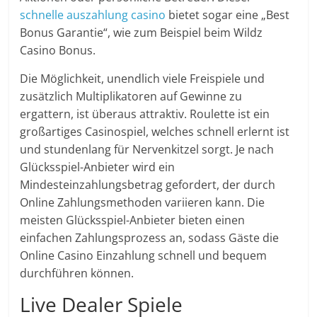
schnelle auszahlung casino
bietet sogar eine „Best
Bonus Garantie“, wie zum Beispiel beim Wildz
Casino Bonus.
Die Möglichkeit, unendlich viele Freispiele und
zusätzlich Multiplikatoren auf Gewinne zu
ergattern, ist überaus attraktiv. Roulette ist ein
großartiges Casinospiel, welches schnell erlernt ist
und stundenlang für Nervenkitzel sorgt. Je nach
Glücksspiel-Anbieter wird ein
Mindesteinzahlungsbetrag gefordert, der durch
Online Zahlungsmethoden variieren kann. Die
meisten Glücksspiel-Anbieter bieten einen
einfachen Zahlungsprozess an, sodass Gäste die
Online Casino Einzahlung schnell und bequem
durchführen können.
Live Dealer Spiele