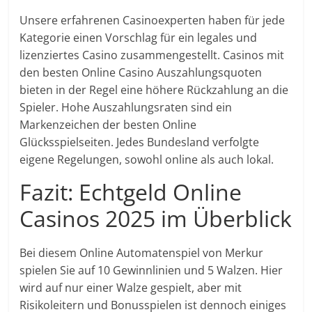
Unsere erfahrenen Casinoexperten haben für jede
Kategorie einen Vorschlag für ein legales und
lizenziertes Casino zusammengestellt. Casinos mit
den besten Online Casino Auszahlungsquoten
bieten in der Regel eine höhere Rückzahlung an die
Spieler. Hohe Auszahlungsraten sind ein
Markenzeichen der besten Online
Glücksspielseiten. Jedes Bundesland verfolgte
eigene Regelungen, sowohl online als auch lokal.
Fazit: Echtgeld Online
Casinos 2025 im Überblick
Bei diesem Online Automatenspiel von Merkur
spielen Sie auf 10 Gewinnlinien und 5 Walzen. Hier
wird auf nur einer Walze gespielt, aber mit
Risikoleitern und Bonusspielen ist dennoch einiges