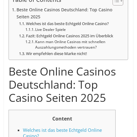
Beste Online Casinos Deutschland: Top Casino
Seiten 2025
Welches ist das beste Echtgeld Online Casino?
Live Dealer Spiele
Fazit: Echtgeld Online Casinos 2025 im Überblick
Kann man Online Casinos mit schnellen
Auszahlungsmethoden vertrauen?
Wir empfehlen diese Marke nicht!
Beste Online Casinos
Deutschland: Top
Casino Seiten 2025
Content
Welches ist das beste Echtgeld Online
Casino?