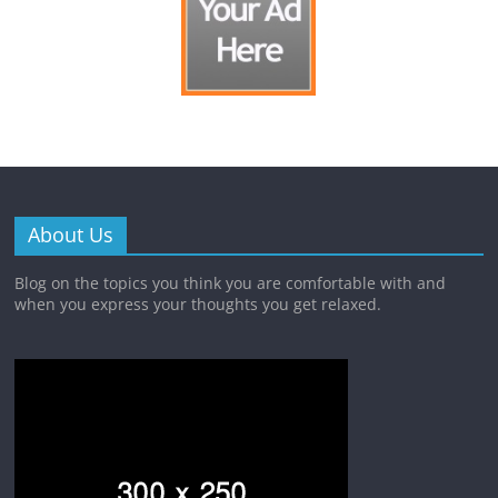
About Us
Blog on the topics you think you are comfortable with and
when you express your thoughts you get relaxed.