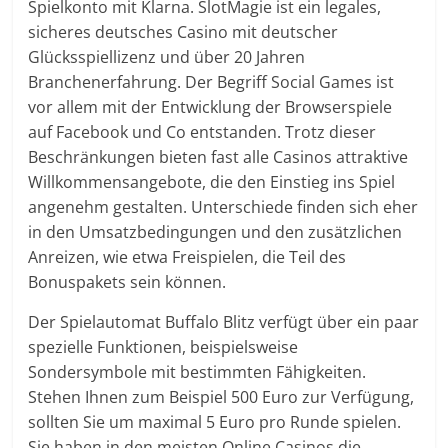
Spielkonto mit Klarna. SlotMagie ist ein legales,
sicheres deutsches Casino mit deutscher
Glücksspiellizenz und über 20 Jahren
Branchenerfahrung. Der Begriff Social Games ist
vor allem mit der Entwicklung der Browserspiele
auf Facebook und Co entstanden. Trotz dieser
Beschränkungen bieten fast alle Casinos attraktive
Willkommensangebote, die den Einstieg ins Spiel
angenehm gestalten. Unterschiede finden sich eher
in den Umsatzbedingungen und den zusätzlichen
Anreizen, wie etwa Freispielen, die Teil des
Bonuspakets sein können.
Der Spielautomat Buffalo Blitz verfügt über ein paar
spezielle Funktionen, beispielsweise
Sondersymbole mit bestimmten Fähigkeiten.
Stehen Ihnen zum Beispiel 500 Euro zur Verfügung,
sollten Sie um maximal 5 Euro pro Runde spielen.
Sie haben in den meisten Online Casinos die