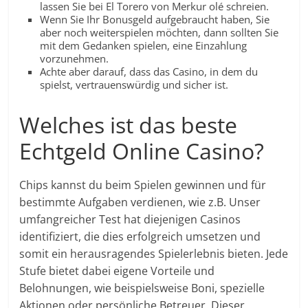
lassen Sie bei El Torero von Merkur olé schreien.
Wenn Sie Ihr Bonusgeld aufgebraucht haben, Sie
aber noch weiterspielen möchten, dann sollten Sie
mit dem Gedanken spielen, eine Einzahlung
vorzunehmen.
Achte aber darauf, dass das Casino, in dem du
spielst, vertrauenswürdig und sicher ist.
Welches ist das beste
Echtgeld Online Casino?
Chips kannst du beim Spielen gewinnen und für
bestimmte Aufgaben verdienen, wie z.B. Unser
umfangreicher Test hat diejenigen Casinos
identifiziert, die dies erfolgreich umsetzen und
somit ein herausragendes Spielerlebnis bieten. Jede
Stufe bietet dabei eigene Vorteile und
Belohnungen, wie beispielsweise Boni, spezielle
Aktionen oder persönliche Betreuer. Dieser