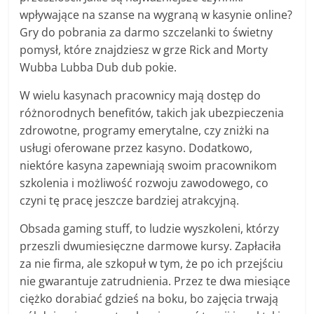
wpływające na szanse na wygraną w kasynie online?
Gry do pobrania za darmo szczelanki to świetny
pomysł, które znajdziesz w grze Rick and Morty
Wubba Lubba Dub dub pokie.
W wielu kasynach pracownicy mają dostęp do
różnorodnych benefitów, takich jak ubezpieczenia
zdrowotne, programy emerytalne, czy zniżki na
usługi oferowane przez kasyno. Dodatkowo,
niektóre kasyna zapewniają swoim pracownikom
szkolenia i możliwość rozwoju zawodowego, co
czyni tę pracę jeszcze bardziej atrakcyjną.
Obsada gaming stuff, to ludzie wyszkoleni, którzy
przeszli dwumiesięczne darmowe kursy. Zapłaciła
za nie firma, ale szkopuł w tym, że po ich przejściu
nie gwarantuje zatrudnienia. Przez te dwa miesiące
ciężko dorabiać gdzieś na boku, bo zajęcia trwają