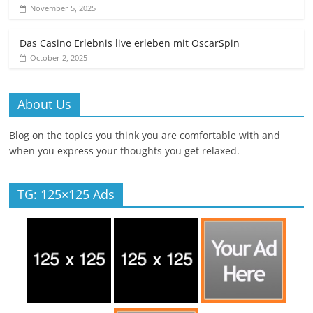
November 5, 2025
Das Casino Erlebnis live erleben mit OscarSpin
October 2, 2025
About Us
Blog on the topics you think you are comfortable with and
when you express your thoughts you get relaxed.
TG: 125×125 Ads