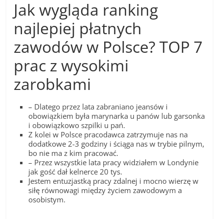
Jak wygląda ranking
najlepiej płatnych
zawodów w Polsce? TOP 7
prac z wysokimi
zarobkami
– Dlatego przez lata zabraniano jeansów i
obowiązkiem była marynarka u panów lub garsonka
i obowiązkowo szpilki u pań.
Z kolei w Polsce pracodawca zatrzymuje nas na
dodatkowe 2-3 godziny i ściąga nas w trybie pilnym,
bo nie ma z kim pracować.
– Przez wszystkie lata pracy widziałem w Londynie
jak gość dał kelnerce 20 tys.
Jestem entuzjastką pracy zdalnej i mocno wierzę w
siłę równowagi między życiem zawodowym a
osobistym.