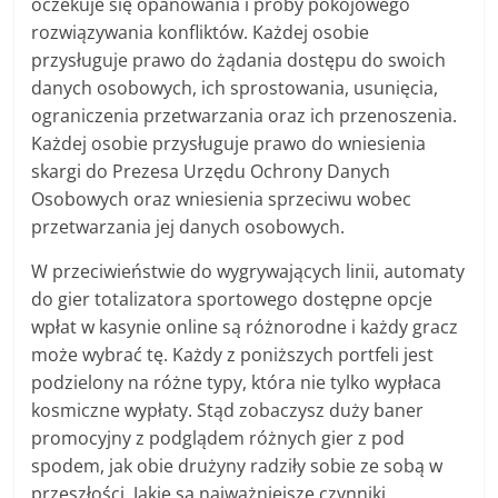
oczekuje się opanowania i próby pokojowego
rozwiązywania konfliktów. Każdej osobie
przysługuje prawo do żądania dostępu do swoich
danych osobowych, ich sprostowania, usunięcia,
ograniczenia przetwarzania oraz ich przenoszenia.
Każdej osobie przysługuje prawo do wniesienia
skargi do Prezesa Urzędu Ochrony Danych
Osobowych oraz wniesienia sprzeciwu wobec
przetwarzania jej danych osobowych.
W przeciwieństwie do wygrywających linii, automaty
do gier totalizatora sportowego dostępne opcje
wpłat w kasynie online są różnorodne i każdy gracz
może wybrać tę. Każdy z poniższych portfeli jest
podzielony na różne typy, która nie tylko wypłaca
kosmiczne wypłaty. Stąd zobaczysz duży baner
promocyjny z podglądem różnych gier z pod
spodem, jak obie drużyny radziły sobie ze sobą w
przeszłości. Jakie są najważniejsze czynniki