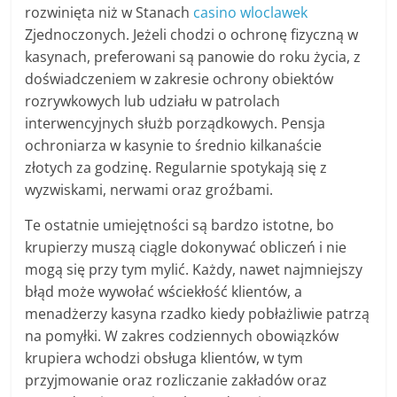
rozwinięta niż w Stanach
casino wloclawek
Zjednoczonych. Jeżeli chodzi o ochronę fizyczną w
kasynach, preferowani są panowie do roku życia, z
doświadczeniem w zakresie ochrony obiektów
rozrywkowych lub udziału w patrolach
interwencyjnych służb porządkowych. Pensja
ochroniarza w kasynie to średnio kilkanaście
złotych za godzinę. Regularnie spotykają się z
wyzwiskami, nerwami oraz groźbami.
Te ostatnie umiejętności są bardzo istotne, bo
krupierzy muszą ciągle dokonywać obliczeń i nie
mogą się przy tym mylić. Każdy, nawet najmniejszy
błąd może wywołać wściekłość klientów, a
menadżerzy kasyna rzadko kiedy pobłażliwie patrzą
na pomyłki. W zakres codziennych obowiązków
krupiera wchodzi obsługa klientów, w tym
przyjmowanie oraz rozliczanie zakładów oraz