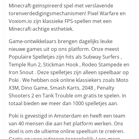
Minecraft-geïnspireerd spel met verslavende
torenverdedigingsmechanismen! Pixel Warfare en
Voxiom.io zijn klassieke FPS-spellen met een
Minecraft-achtige esthetiek.
Game-ontwikkelaars brengen dagelijks leuke
nieuwe games uit op ons platform. Onze meest
Populaire Spelletjes zijn hits als Subway Surfers ,
Temple Run 2, Stickman Hook , Rodeo Stampede en
Iron Snout . Deze spelletjes zijn alleen speelbaar op
Poki . We hebben ook online klassiekers zoals Moto
X3M, Dino Game, Smash Karts, 2048 , Penalty
Shooters 2 en Tank Trouble om gratis te spelen. In
totaal bieden we meer dan 1000 spelletjes aan.
Poki is gevestigd in Amsterdam en heeft een team
van 40 mensen die aan het platform werken. Ons
doel is om de ultieme online speeltuin te creëren.