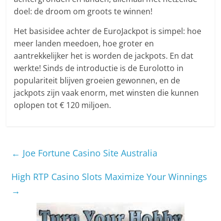
doel: de droom om groots te winnen!
Het basisidee achter de EuroJackpot is simpel: hoe
meer landen meedoen, hoe groter en
aantrekkelijker het is worden de jackpots. En dat
werkte! Sinds de introductie is de Eurolotto in
populariteit blijven groeien gewonnen, en de
jackpots zijn vaak enorm, met winsten die kunnen
oplopen tot € 120 miljoen.
←
Joe Fortune Casino Site Australia
High RTP Casino Slots Maximize Your Winnings
→