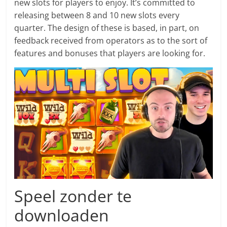
new slots for players to enjoy. It’s committed to
releasing between 8 and 10 new slots every
quarter. The design of these is based, in part, on
feedback received from operators as to the sort of
features and bonuses that players are looking for.
Speel zonder te
downloaden