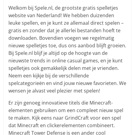
Welkom bij Spele.nl, de grootste gratis spelletjes
website van Nederland! We hebben duizenden
leuke spellen, en je kunt ze allemaal direct spelen –
gratis en zonder dat je allerlei bestanden hoeft te
downloaden. Bovendien voegen we regelmatig
nieuwe spelletjes toe, dus ons aanbod blijft groeien.
Bij Spele.nl blijf je altijd op de hoogte van de
nieuwste trends in online casual games, en je kunt
spelletjes ook gemakkelijk delen met je vrienden.
Neem een kijkje bij de verschillende
spelcategorieën en vind jouw nieuwe favorieten. We
wensen je alvast veel plezier met spelen!
Er zijn genoeg innovatieve titels die Minecraft-
elementen gebruiken om een compleet nieuw spel
te maken. Kijk eens naar GrindCraft voor een spel
dat Minecraft en clickerelementen combineert.
Minecraft Tower Defense is een ander cool