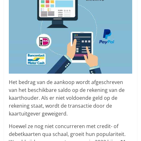
Het bedrag van de aankoop wordt afgeschreven
van het beschikbare saldo op de rekening van de
kaarthouder. Als er niet voldoende geld op de
rekening staat, wordt de transactie door de
kaartuitgever geweigerd.
Hoewel ze nog niet concurreren met credit- of
debetkaarten qua schaal, groeit hun populariteit.