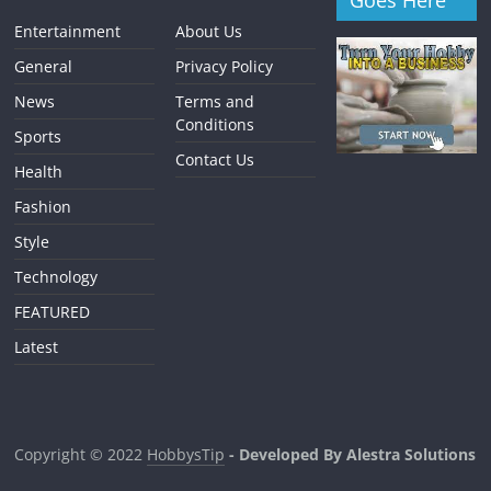
Entertainment
About Us
General
Privacy Policy
News
Terms and
Conditions
Sports
Contact Us
Health
Fashion
Style
Technology
FEATURED
Latest
Copyright © 2022
HobbysTip
- Developed By Alestra Solutions