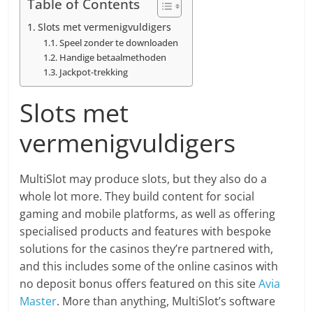
Table of Contents
Slots met vermenigvuldigers
Speel zonder te downloaden
Handige betaalmethoden
Jackpot-trekking
Slots met
vermenigvuldigers
MultiSlot may produce slots, but they also do a
whole lot more. They build content for social
gaming and mobile platforms, as well as offering
specialised products and features with bespoke
solutions for the casinos they’re partnered with,
and this includes some of the online casinos with
no deposit bonus offers featured on this site
Avia
Master
. More than anything, MultiSlot’s software