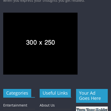
when you express your thoughts you get relaxed.
Categories
Useful Links
Your Ad
Goes Here
Entertainment
About Us