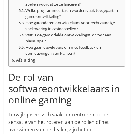
spellen voordat ze ze lanceren?
Welke programmeertalen worden vaak toegepast in
game-ontwikkeling?
Hoe garanderen ontwikkelaars voor rechtvaardige
spelervaring in casinospellen?
Wat is de gemiddelde ontwikkelingstijd voor een
nieuw spel?
Hoe gaan developers om met feedback en
vernieuwingen van klanten?
Afsluiting
De rol van
softwareontwikkelaars in
online gaming
Terwijl spelers zich vaak concentreren op de
sensatie van het roteren aan de rollen of het
overwinnen van de dealer, zijn het de