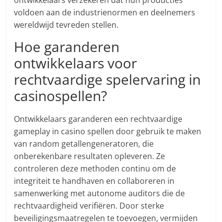
voldoen aan de industrienormen en deelnemers
wereldwijd tevreden stellen.
Hoe garanderen
ontwikkelaars voor
rechtvaardige spelervaring in
casinospellen?
Ontwikkelaars garanderen een rechtvaardige
gameplay in casino spellen door gebruik te maken
van random getallengeneratoren, die
onberekenbare resultaten opleveren. Ze
controleren deze methoden continu om de
integriteit te handhaven en collaboreren in
samenwerking met autonome auditors die de
rechtvaardigheid verifiëren. Door sterke
beveiligingsmaatregelen te toevoegen, vermijden