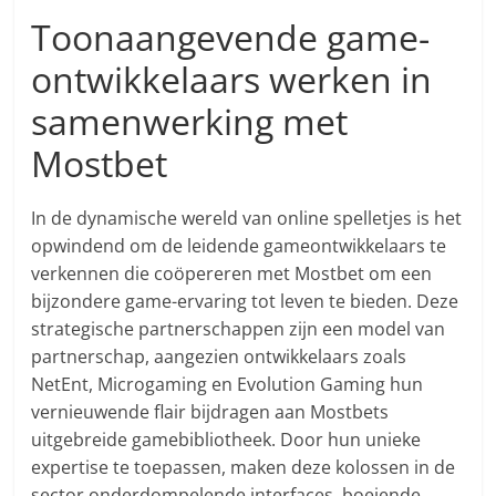
Toonaangevende game-
ontwikkelaars werken in
samenwerking met
Mostbet
In de dynamische wereld van online spelletjes is het
opwindend om de leidende gameontwikkelaars te
verkennen die coöpereren met Mostbet om een
bijzondere game-ervaring tot leven te bieden. Deze
strategische partnerschappen zijn een model van
partnerschap, aangezien ontwikkelaars zoals
NetEnt, Microgaming en Evolution Gaming hun
vernieuwende flair bijdragen aan Mostbets
uitgebreide gamebibliotheek. Door hun unieke
expertise te toepassen, maken deze kolossen in de
sector onderdompelende interfaces, boeiende