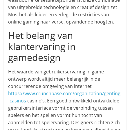
van uitgebreide technologie en creatief design zet
Mostbet als leider en verlegt de restricties van
online gaming naar verse, opwindende hoogten.
Het belang van
klantervaring in
gamedesign
Het waarde van gebruikerservaring in game-
ontwerp wordt altijd meer belangrijk in de
concurrerende omgeving van internet
https://www.crunchbase.com/organization/genting
-casinos
casino’s. Een goed ontwikkeld ontwikkelde
gebruikersinterface vormt de verbinding tussen
spelers en het spel en vormt hun tocht van
aanmelden tot spelervaring. Designers richten zich
op natuurlijke structuren en levendige afbeeldingen