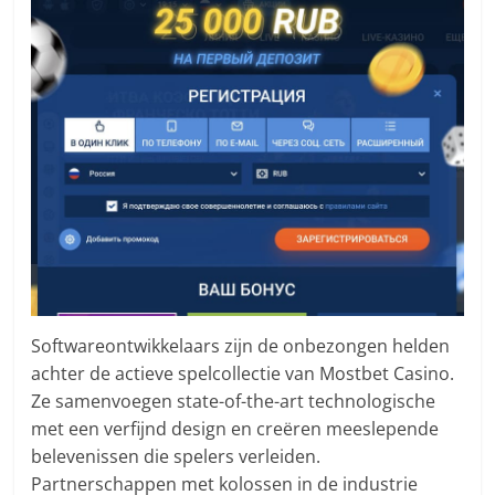
Softwareontwikkelaars zijn de onbezongen helden
achter de actieve spelcollectie van Mostbet Casino.
Ze samenvoegen state-of-the-art technologische
met een verfijnd design en creëren meeslepende
belevenissen die spelers verleiden.
Partnerschappen met kolossen in de industrie