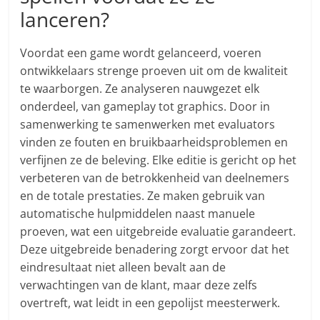
lanceren?
Voordat een game wordt gelanceerd, voeren
ontwikkelaars strenge proeven uit om de kwaliteit
te waarborgen. Ze analyseren nauwgezet elk
onderdeel, van gameplay tot graphics. Door in
samenwerking te samenwerken met evaluators
vinden ze fouten en bruikbaarheidsproblemen en
verfijnen ze de beleving. Elke editie is gericht op het
verbeteren van de betrokkenheid van deelnemers
en de totale prestaties. Ze maken gebruik van
automatische hulpmiddelen naast manuele
proeven, wat een uitgebreide evaluatie garandeert.
Deze uitgebreide benadering zorgt ervoor dat het
eindresultaat niet alleen bevalt aan de
verwachtingen van de klant, maar deze zelfs
overtreft, wat leidt in een gepolijst meesterwerk.