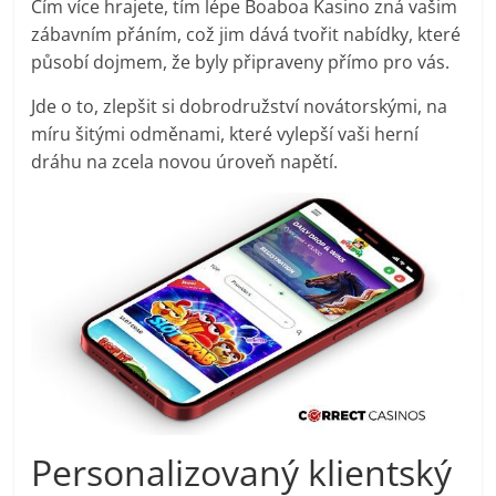
Čím více hrajete, tím lépe Boaboa Kasino zná vašim
zábavním přáním, což jim dává tvořit nabídky, které
působí dojmem, že byly připraveny přímo pro vás.
Jde o to, zlepšit si dobrodružství novátorskými, na
míru šitými odměnami, které vylepší vaši herní
dráhu na zcela novou úroveň napětí.
Personalizovaný klientský