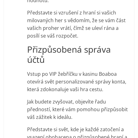
hodnotu.
Představte si vzrušení z hraní si vašich
milovaných her s vědomím, že se vám část
vašich proher vrátí, čímž se uleví rána a
posílí se váš rozpočet.
Přizpůsobená správa
účtů
Vstup po VIP žebříčku v kasinu Boaboa
otevírá svět personalizované správy konta,
která zdokonaluje vaši hra cestu.
Jak budete zvyšovat, objevíte řadu
předností, které vám pomohou přizpůsobit
váš zážitek k ideálu.
Představte si svět, kde je každé zatočení a
vsazení obohacena o přizpůsobené hraní a