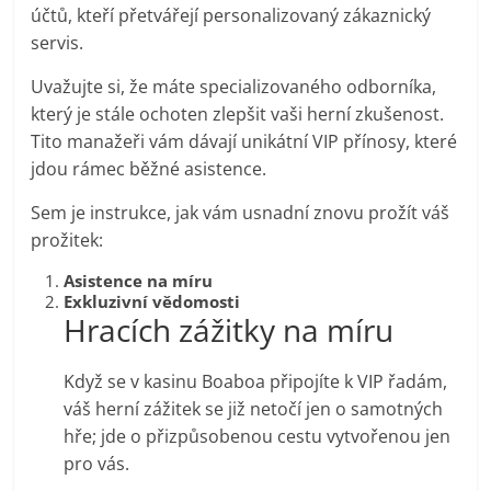
účtů, kteří přetvářejí personalizovaný zákaznický
servis.
Uvažujte si, že máte specializovaného odborníka,
který je stále ochoten zlepšit vaši herní zkušenost.
Tito manažeři vám dávají unikátní VIP přínosy, které
jdou rámec běžné asistence.
Sem je instrukce, jak vám usnadní znovu prožít váš
prožitek:
Asistence na míru
Exkluzivní vědomosti
Hracích zážitky na míru
Když se v kasinu Boaboa připojíte k VIP řadám,
váš herní zážitek se již netočí jen o samotných
hře; jde o přizpůsobenou cestu vytvořenou jen
pro vás.