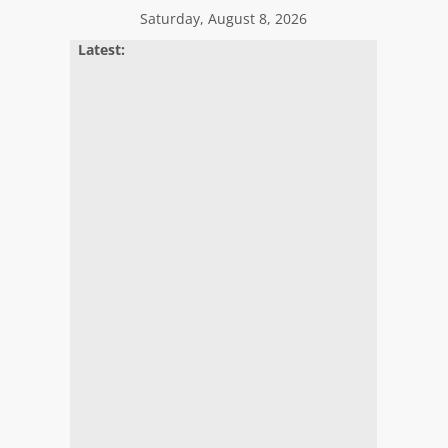
Skip
Saturday, August 8, 2026
to
Latest:
content