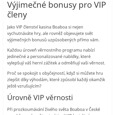
Výjimečné bonusy pro VIP
členy
Jako VIP členství kasina Boaboa si nejen
vychutnáváte hry, ale rovněž objevujete svět
výjimečných bonusů uzpůsobených přímo vám.
Každou úroveň věrnostního programu nabízí
jedinečné a personalizované nabídky, které
vylepšují váš herní zážitek a odměňují vaši věrnost.
Proč se spokojit s obyčejností, když si můžete hru
zlepšit díky výhodám, které způsobí každý okamžik
ještě vzrušujícím?
Úrovně VIP věrnosti
Při prozkoumávání živého světa Boaboa v České