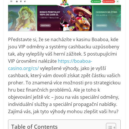
Představte si, že se nacházíte v kasinu Boaboa, kde
jsou VIP odměny a systémy cashbacku uzpůsobeny
tak, aby vylepšily váš herní zážitek. S postupujícími
VIP úrovněmi nalézáte
https://boaboa-
casino.org/cs/
vylepšené výhody, jako je vyšší
cashback, který vám dovolí získat zpět částku vašich
proher. To znamená více možnosti pro strategickou
hru bez finančních problémů. Ale je toho k
objevování ještě víc – jsou na vás speciální odměny,
individuální služby a speciální propagační nabídky.
Zajímá vás, jak tyto výhody mohou zlepšit vaši hru?
Table of Contents