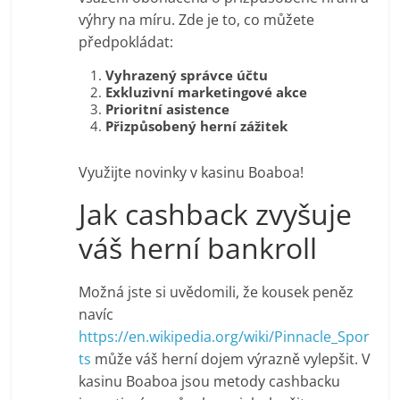
výhry na míru. Zde je to, co můžete
předpokládat:
Vyhrazený správce účtu
Exkluzivní marketingové akce
Prioritní asistence
Přizpůsobený herní zážitek
Využijte novinky v kasinu Boaboa!
Jak cashback zvyšuje
váš herní bankroll
Možná jste si uvědomili, že kousek peněz
navíc
https://en.wikipedia.org/wiki/Pinnacle_Spor
ts
může váš herní dojem výrazně vylepšit. V
kasinu Boaboa jsou metody cashbacku