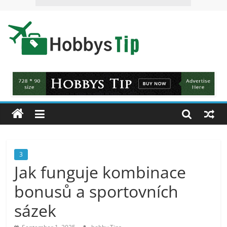
Hobbys
Tips
All
about
hobbies
tips
and
3
tricks
Jak funguje kombinace
bonusů a sportovních
sázek