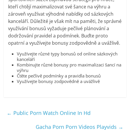
kteří chtějí maximalizovat své šance na výhru a
zároveň využívat výhodné nabídky od sázkových
kanceláří. Důležité je však mít na paměti, že správné
využívání bonusů vyžaduje pečlivé plánování a
dodržování pravidel a podmínek. Buďte proto
opatrní a využívejte bonusy zodpovědně a uvážlivě.
Využívejte různé typy bonusů od online sázkových
kanceláří
Kombinujte různé bonusy pro maximalizaci šancí na
výhru
Čtěte pečlivě podmínky a pravidla bonusů
Využívejte bonusy zodpovědně a uvážlivě
←
Public Porn Watch Online In Hd
Gacha Porn Porn Videos Playvids
→