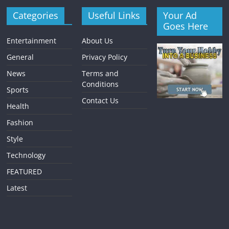
Categories
Useful Links
Your Ad
Goes Here
Entertainment
About Us
General
Privacy Policy
News
Terms and
Conditions
Sports
Contact Us
Health
Fashion
Style
Technology
FEATURED
Latest