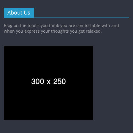
About Us
Blog on the topics you think you are comfortable with and
when you express your thoughts you get relaxed.