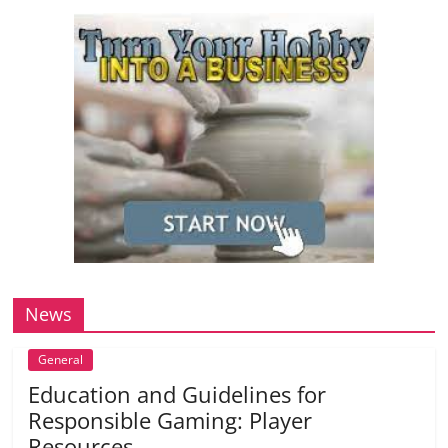
News
General
Education and Guidelines for
Responsible Gaming: Player
Resources