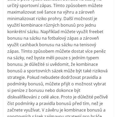
určitý sportovní zápas. Tímto způsobem můžete
maximalizovat své šance na výhru a zároveň
minimalizovat riziko prohry. Další možností je
využití kombinace různých bonusů pro jednu
konkrétní sázku. Například můžete využít freebet
bonusu na sázku na fotbalový zápas a zároveň
využít cashback bonusu na sázku na tenisový
zápas. Tímto způsobem můžete dostat více peněz
na sázky, než byste měli pouze s jedním typem
bonusu. Je důležité si uvědomit, že kombinace
bonusů a sportovních sázek může být také riziková
strategie. Pokud nebudete dodržovat pravidla a
podmínky bonusů, můžete přijít o možnost vybrat
si peníze z bonusu nebo dokonce být
diskvalifikováni z celé akce. Proto je důležité pečlivě
číst podmínky a pravidla bonusů před tím, než je
začnete využívat. V závěru je kombinace bonusů a
sportovních sázek zajímavou strategií pro hráče,