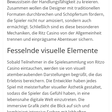
Bewusstsein der Handlungsfähigkeit zu kreieren.
Zusammen wollen die Designer mit traditionellen
Formaten durchbrechen und Schöpfertum fördern,
die Spieler nicht nur amüsiert, sondern auch
ermächtigt. Schließlich sind es diese besonderen
Mechaniken, die Ritz Casino von der Allgemeinheit
trennen und einprägsame Abenteuer sichern.
Fesselnde visuelle Elemente
Sobald Teilnehmer in die Spielesammlung von Ritzo
Casino eintauchen, werden sie von visuell
atemberaubenden Darstellungen begrüßt, die das
Erlebnis bereichern. Die Entwickler haben jedes
Spiel mit meisterhafter visueller Ästhetik gestaltet,
sodass die Spieler das Gefühl haben, in eine
lebensnahe digitale Welt einzutreten. Die
immersive Grafik zieht die Blick auf sich und