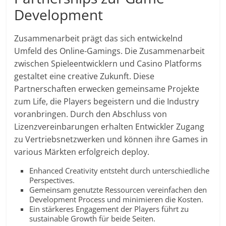
Development
Zusammenarbeit prägt das sich entwickelnd
Umfeld des Online-Gamings. Die Zusammenarbeit
zwischen Spieleentwicklern und Casino Platforms
gestaltet eine creative Zukunft. Diese
Partnerschaften erwecken gemeinsame Projekte
zum Life, die Players begeistern und die Industry
voranbringen. Durch den Abschluss von
Lizenzvereinbarungen erhalten Entwickler Zugang
zu Vertriebsnetzwerken und können ihre Games in
various Märkten erfolgreich deploy.
Enhanced Creativity entsteht durch unterschiedliche
Perspectives.
Gemeinsam genutzte Ressourcen vereinfachen den
Development Process und minimieren die Kosten.
Ein stärkeres Engagement der Players führt zu
sustainable Growth für beide Seiten.