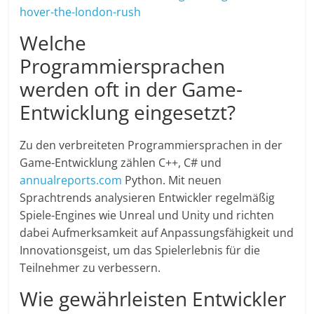
hover-the-london-rush
Welche
Programmiersprachen
werden oft in der Game-
Entwicklung eingesetzt?
Zu den verbreiteten Programmiersprachen in der
Game-Entwicklung zählen C++, C# und
annualreports.com
Python. Mit neuen
Sprachtrends analysieren Entwickler regelmäßig
Spiele-Engines wie Unreal und Unity und richten
dabei Aufmerksamkeit auf Anpassungsfähigkeit und
Innovationsgeist, um das Spielerlebnis für die
Teilnehmer zu verbessern.
Wie gewährleisten Entwickler