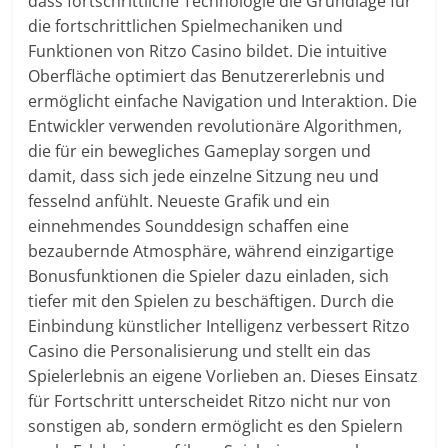
dass fortschrittliche Technologie die Grundlage für
die fortschrittlichen Spielmechaniken und
Funktionen von Ritzo Casino bildet. Die intuitive
Oberfläche optimiert das Benutzererlebnis und
ermöglicht einfache Navigation und Interaktion. Die
Entwickler verwenden revolutionäre Algorithmen,
die für ein bewegliches Gameplay sorgen und
damit, dass sich jede einzelne Sitzung neu und
fesselnd anfühlt. Neueste Grafik und ein
einnehmendes Sounddesign schaffen eine
bezaubernde Atmosphäre, während einzigartige
Bonusfunktionen die Spieler dazu einladen, sich
tiefer mit den Spielen zu beschäftigen. Durch die
Einbindung künstlicher Intelligenz verbessert Ritzo
Casino die Personalisierung und stellt ein das
Spielerlebnis an eigene Vorlieben an. Dieses Einsatz
für Fortschritt unterscheidet Ritzo nicht nur von
sonstigen ab, sondern ermöglicht es den Spielern