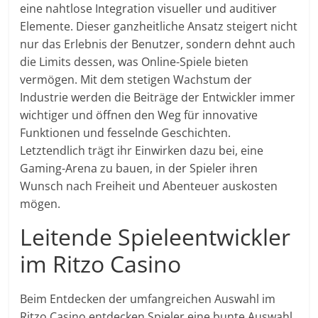
eine nahtlose Integration visueller und auditiver
Elemente. Dieser ganzheitliche Ansatz steigert nicht
nur das Erlebnis der Benutzer, sondern dehnt auch
die Limits dessen, was Online-Spiele bieten
vermögen. Mit dem stetigen Wachstum der
Industrie werden die Beiträge der Entwickler immer
wichtiger und öffnen den Weg für innovative
Funktionen und fesselnde Geschichten.
Letztendlich trägt ihr Einwirken dazu bei, eine
Gaming-Arena zu bauen, in der Spieler ihren
Wunsch nach Freiheit und Abenteuer auskosten
mögen.
Leitende Spieleentwickler
im Ritzo Casino
Beim Entdecken der umfangreichen Auswahl im
Ritzo Casino entdecken Spieler eine bunte Auswahl