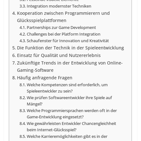
Integration modernster Techniken
Kooperation zwischen Programmierern und
Glücksspielplattformen
Partnerships zur Game Development
Challenges bei der Platform Integration
Schaufenster für Innovation und Kreativität
Die Funktion der Technik in der Spieleentwicklung
Einsatz für Qualität und Nutzererlebnis
Zukünftige Trends in der Entwicklung von Online-
Gaming-Software
Häufig anfragende Fragen
Welche Kompetenzen sind erforderlich, um
Spieleentwickler zu sein?
Wie prüfen Softwareentwickler ihre Spiele auf
Mängel?
Welche Programmiersprachen werden oft in der
Game-Entwicklung eingesetzt?
Wie gewährleisten Entwickler Chancengleichheit
beim Internet-Glücksspiel?
Welche Karrieremöglichkeiten gibt es in der