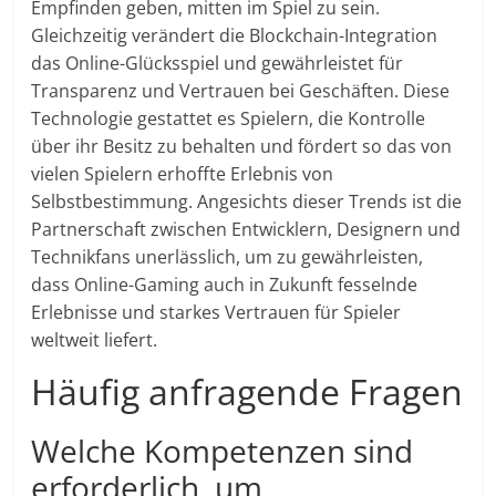
Empfinden geben, mitten im Spiel zu sein.
Gleichzeitig verändert die Blockchain-Integration
das Online-Glücksspiel und gewährleistet für
Transparenz und Vertrauen bei Geschäften. Diese
Technologie gestattet es Spielern, die Kontrolle
über ihr Besitz zu behalten und fördert so das von
vielen Spielern erhoffte Erlebnis von
Selbstbestimmung. Angesichts dieser Trends ist die
Partnerschaft zwischen Entwicklern, Designern und
Technikfans unerlässlich, um zu gewährleisten,
dass Online-Gaming auch in Zukunft fesselnde
Erlebnisse und starkes Vertrauen für Spieler
weltweit liefert.
Häufig anfragende Fragen
Welche Kompetenzen sind
erforderlich, um