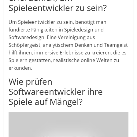
Spieleentwickler zu sein?
Um Spieleentwickler zu sein, benötigt man
fundierte Fähigkeiten in Spieledesign und
Softwaredesign. Eine Vereinigung aus
Schöpfergeist, analytischem Denken und Teamgeist
hilft ihnen, immersive Erlebnisse zu kreieren, die es
Spielern gestatten, realistische online Welten zu
erkunden.
Wie prüfen
Softwareentwickler ihre
Spiele auf Mängel?