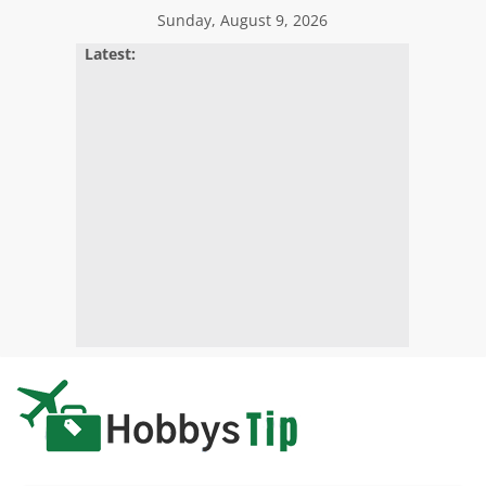
Skip
Sunday, August 9, 2026
to
Latest:
content
Hobbys