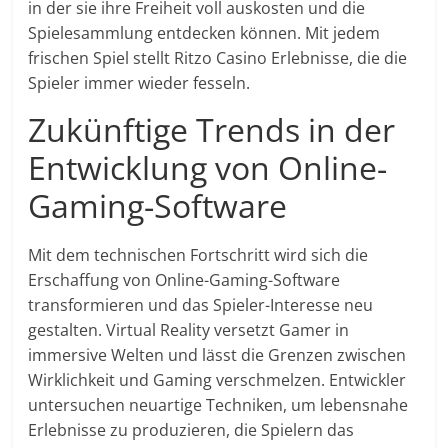
in der sie ihre Freiheit voll auskosten und die
Spielesammlung entdecken können. Mit jedem
frischen Spiel stellt Ritzo Casino Erlebnisse, die die
Spieler immer wieder fesseln.
Zukünftige Trends in der
Entwicklung von Online-
Gaming-Software
Mit dem technischen Fortschritt wird sich die
Erschaffung von Online-Gaming-Software
transformieren und das Spieler-Interesse neu
gestalten. Virtual Reality versetzt Gamer in
immersive Welten und lässt die Grenzen zwischen
Wirklichkeit und Gaming verschmelzen. Entwickler
untersuchen neuartige Techniken, um lebensnahe
Erlebnisse zu produzieren, die Spielern das