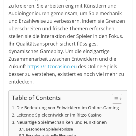
zu kreieren. Sie arbeiten eng mit Künstlern und
Audioingenieuren gemeinsam, um Spielmechanik
und Erzählweise zu verbessern. Indem sie Grenzen
überschreiten und frische Themen erforschen,
stellen sie die Interaktion der Spieler in den Fokus.
Ihr Qualitätsanspruch sichert flüssiges,
dynamisches Gameplay. Um die einzigartige
Zusammenarbeit zwischen Entwicklern und die
Zukunft
https://ritzocasino.eu
des Online-Spiels
besser zu verstehen, existiert es noch viel mehr zu
entdecken.
Table of Contents
Die Bedeutung von Entwicklern im Online-Gaming
Leitende Spieleentwickler im Ritzo Casino
Neuartige Spielmechaniken und Funktionen
Besondere Spielerlebnisse
Fesselnde visuelle Elemente