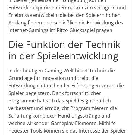
In dieser gemeinsamen Umgebung können
Entwickler experimentieren, Grenzen verlagern und
Erlebnisse entwickeln, die bei den Spielern hohen
Anklang finden und schließlich die Entwicklung des
Internet-Gamings im Ritzo Glücksspiel prägen.
Die Funktion der Technik
in der Spieleentwicklung
In der heutigen Gaming-Welt bildet Technik die
Grundlage für Innovation und treibt die
Entwicklung eintauchender Erfahrungen voran, die
Spieler begeistern. Dank fortschrittlicher
Programme hat sich das Spieldesign deutlich
verbessert und ermöglicht Programmierern die
Schaffung komplexer Handlungsstränge und
wechselwirkender Gameplay-Elemente. Mithilfe
neuester Tools können sie das Interesse der Spieler